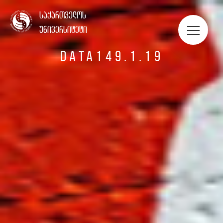
ᲡᲢᲣᲓᲔᲜᲢᲔᲑᲘᲡ ᲞᲝᲠᲢᲤᲝᲚᲘᲝ
საქართველოს
უნივერსიტეტი
DATA149.1.19