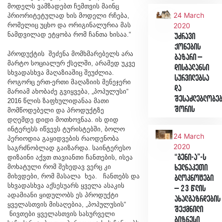
მოდელს ვამზადებთ ჩემთვის მაინც
24 March
პრიორიტეტულად ხის მოდელი რჩება,
რომელიც უცხო და ორიგინალურია მას
2020
ნამდვილად ეტყობა რომ ჩანთა ხისაა.“
უძრავი
ქონების
პროდუქტის შეძენა მომხმარებელს არა
ბაზარი –
მარტო სოციალურ ქსელში, არამედ უკვე
დისბალანსი
სხვადასხვა მაღაზიაშიც შეუძლია.
სურვილებსა
როგორც ერთ-ერთი მაღაზიის მენეჯერი
და
მარიამ ახობაძე გვიყვება, „პოპულუსი“
შესაძლებლობე
2016 წლის ზაფხულიდანაა მათი
შორის
მომწოდებელი და პროდუქტზე
დღემდე დიდი მოთხოვნაა. ის დიდ
ინტერესს იწვევს ტურისტებში, ბოლო
24 March
პერიოდია გაყიდვების რაოდენობა
2020
საგრძნობლად გაიზარდა. საინტერესო
“გენი-ა”-ს
დიზაინი აქვთ თავიანთი ჩანთების, ისეა
მოხატული რომ შეხედავ ვერც კი
ხელნაკეთი
მიხვდები, რომ მასალა ხეა. ჩანთებს და
ბლოკნოტები
სხვადასხვა აქსესუარს ყველა ასაკის
– 23 წლის
ადამიანი ყიდულობს ეს პროდუქტი
ახალგაზრდების
ყველასთვის მისაღებია, „პოპულუსის“
შექმნილი
ნივთები ყველასთვის სასურველი
ბიზნესი