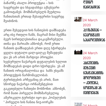
ღვინო
ბაზარზე ახალი პროდუქცია – ხის
ჩარდახიდან
საყურეები და სხვადასხვა აქსესუარი
გამოიტანეს. მომხმარებელს შეუძლია
ჩანთასთან ერთად შესაფერისი საყურეც
24 March
შეიძინოს.
2020
აქ ისვრიან –
ერთი შეხედვით ხის ჩანთების დამზადება
არც ისე რთული ჩანს, მაგრამ მისი შექმნა
რეპორტაჟი
ბევრ სირთულესთანაა დაკავშირებული.
სასროლეთიდან
თინა და მარიამი ამბობენ, რომ ერთი
ჩანთის დამზადებას ერთი დღე სჭირდება
ყველა დეტალი ცალ-ცალკე მუშავდება
24 March
და ეს არ არის მარტივი პროცესი.
2020
ხევსურული ნაქარგის დეტალების ხელით
აბრეშუმის
მომზადებას დიდი დრო სჭირდება. ეს ამ
მუზეუმი
ჩანთის ორიგინალობაა და ხაზს უსვამს
რესტავრაციის
პროდუქტის წარმომავლობას.
მოლოდინში
ტურისტების არჩევანიც ეს არის, მათ
– კულტურა,
სწორედ ნაქარგი ორნამენტებით
რომელსაც არ
გაკეთებული ჩანთები მოსწონთ. ამბობენ,
ივიწყებენ
რომ მათი პირველი მომხმარებელიც
ამერიკელი ტურისტი იყო და „პოპულუსის
“ პირველი ხის ჩანთა ნიუ-იორკში
24 March