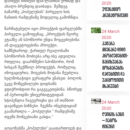
დაიწყეს ბიზნესი ფაბ-ლაბთან ერთად და
2020
ახალი ბრენდიც დაიბადა. შემდეგ
უფუნქციო
ბაზარზე „პოპულუსის“ პირველი ხის
კრემატორიუმი
ჩანთის რამდენიმე მოდელიც გამოჩნდა.
წარმატებული იყო პროექტის ფარგლებში
24 March
პირველი გამოფენაც. „პროექტის მეორე
2020
ეტაპზე ან სპონსორი უნდა მოგვეძიებინა
პატარა
ან დაგვეტოვებინა პროექტი,
მცენარე დიდი
სამწუხაროდ, ქართულ რეალობაში
პრობლემებით-
სპონსორის მოძიება არც ისე ადვილია.
რთულია, დაარწმუნო სპონსორი, რომ
მარიხუანას
ხისგან შექმნილ პროდუქტს, რომელიც
მოხმარების
ინოვაციურია, მოგების მოტანა შეუძლია.
დადებითი და
ხელმოსაჭიდი ვერაფერი ვნახეთ ბოლოს
უარყოფითი
უკვე მოწყენილები დიდხანს
მხარეები
ვფიქრობდით რა გაგვეკეთებინა. სწორედ
ამ პერიოდში უნივერსიტეტიდან
სტიპენდია ჩაგვერიცხა და ამ თანხით
24 March
დავიწყეთ ბიზნესი. ჩვენმა ინვესტიციამ
2020
გაამართლა – „პოპულუსი “ რამდენიმე
ღვინის სუნი
თვეში მომგებიანი გახდა.“
– იაგოს
ჩინური
გოგონებმა „პოპულუსი“ გააფართოვეს და