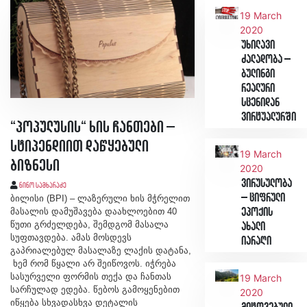
19 March
2020
უხილავი
ძალადობა –
ბულინგი
რეალური
სცენიდან
ვირტუალურში
“პოპულუსის“ ხის ჩანთები –
სტიპენდიით დაწყებული
19 March
ბიზნესი
2020
ვირუსულობა
ნინო სამხარაძე
– ციფრული
ბილისი (BPI) – ლაზერული ხის მჭრელით
მასალის დამუშავება დაახლოებით 40
ეპოქის
წუთი გრძელდება, შემდგომ მასალა
ახალი
სუფთავდება. ამას მოსდევს
იარაღი
გაპრიალებულ მასალაზე ლაქის დატანა,
ხემ რომ წყალი არ შეიწოვოს. იჭრება
სასურველი ფორმის თექა და ჩანთას
19 March
სარჩულად ედება. წებოს გამოყენებით
2020
იწყება სხვადასხვა დეტალის