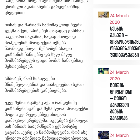
საჩუქარია. ბოლო პერიოდია ხის ჩანთებს
ცნობილი ადამიანების გარდერობშიც
ვხვდებით.
24 March
2020
თინას და მარიამს სამომავლოდ ბევრი
სესხის
გეგმა აქვთ, აპირებენ თავადვე გახსნან
მახეში –
საკუთარი მაღაზია, სადაც მხოლოდ
მიკროსაფინან
პოპულუსის პროდუქცია იქნება
ორგანიზაციებ
წარმოდგენილი. მუშაობენ ახალი
დიზაინის ჩანთებზე და სულ მალე
შეთავაზებები
მომხმარებელს დიდი ზომის ჩანთებსაც
შესთავაზებენ.
24 March
2020
ამბობენ, რომ სიახლეები
მნიშვნელოვანია და სიახლეებით სურთ
ტვიშის
მომხმარებლების განებივრება.
ცოლიკოური
– ღვინო
უკვე შემოთავაზეაც აქვთ რამდენიმე
ქართველი
დიზაინერისგან და შესაძლოა, პროდუქტი
გლეხის
მოდის კვირეულებზეც იხილოს
მარნიდან
დამთვალიერებელმა. იგეგმება ქართული
ხის ჩანთის საბერძნეთში ექსპორტზე
გატანა. „ვერც კი წარმომედგინა, რომ ასე
24 March
ცნობილ ბრენდად ჩამოვყალიბდებოდით,