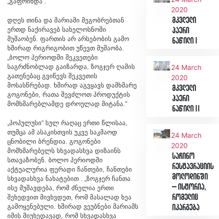
„გაფრინდა“.
2020
მკვლელი
დღეს თინა და მარიამი მეგობრებთან
ერთდ ნაქირავებ სახელოსნოში
ჰაერი
მუშაობენ. ფართის არ არსებობის გამო
ნაწილი I
ხშირად რიგრიგობით უწევთ მუშაობა.
„ბოლო პერიოდში შეკვეთები
საგრძნობლად გაიზარდა, ზოგჯერ ღამის
24 March
გათენებაც გვიწევს შეკვეთის
2020
მოსასწრებად. ხშირად აგვყავს დამხმარე
მკვლელი
გოგონები, რათა შევძლოთ პროდუქტის
ჰაერი
მომხმარებლამდე დროულად მიტანა.“
ნაწილი II
„პოპულუსი“ სულ რაღაც ერთი წლისაა,
თუმცა ამ ასაკისთვის უკვე საკმაოდ
24 March
ცნობილი ბრენდია. გოგონები
2020
მომხმარებელს სხვადასხვა დიზაინს
საჩინო
სთავაზობენ. ბოლო პერიოდში
რესტავრაციის
აქტუალურია ფერადი ჩანთები, ჩანთები
მოლოდინში
სხვადასხვა ნახატებით . „ზოგჯერ ჩანთა
– ისტორია,
ისე მუშავდება, რომ ძნელია ერთი
რომელიც
შეხედვით მივხვდეთ, რომ მასალად ხეა
გამოყენებული. ხშირად ვეუბნები მარიამს
იკარგება
იმის მიუხედავად, რომ სხვადასხვა