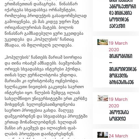
მიტოვებული
ერთმანეთთან დამაგრება. წინასწარ
აგროსექტორი
იქარგება სხვადასხვა ორნამენტები,
და მიგრაცია
რომლებიც პროდუქტის გასაფორმებლად
სოფლიდან
გამოიყენება, ეს მას კიდევ უფრო მეტ
ქალაქში
ორიგინალურობას მატებს. ბოლოს
წინასწარ გამზადებული ყური უკეთდება
უკეთდება და „პოპულუსის“ ჩანთაც
19 March
მზადაა, ის მფლობელს ელოდება.
2020
მიკროგრინი
„პოპულუსის“ ჩანთებს მარიამ სიორდია
–
და თინა ოსაძემ ამზადებს. ბავშვობაში
ორივეს სხვადასხვა ინტერესი ჰქონდა.
მიკროიდეიდან
თინას სულ ჟურნალისტობა უნდოდა,
მომავლის
მარიამი კი იურისტობაზე ოცნებობდა.
ბიზნესისკენ
ხელნაკეთი ნივთების გაკეთება საერთო
ინტერესი იყო. წლების შემდეგ ილიას
სახელმწიფო უნივერსიტეტში ერთ კურსზე
19 March
მოხვდნენ. ხელოვნებათმცოდნეობა
2020
საერთო პროფესია გახდა. მალევე
პროფესია
დამეგობრდნენ და სხვადასხვა პროექტში
სომელიე
ერთად მონაწილეობდნენ. ხელიდან
შანსი არ გაუშვეს და ილიაუნის ფაბ-
ლაბის პროექტით დაინტერესდნენ.
24 March