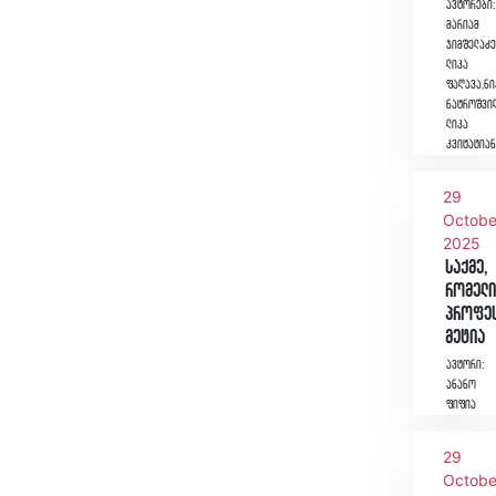
ავტორები
მარიამ
ჯიმშელაძე
ლიკა
ფაღავა,ნ
ნატროშვილ
ლიკა
კვიტატია
29
Octobe
2025
საქმე,
რომელი
პროფე
მეტია
ავტორი:
ანანო
ფიფია
29
Octobe