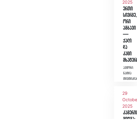
2025
ერთი
სივრცე
ორი
ამბავი
—
ქალი
და
კაცი
მხატვ
ავტორი:
ნათია
თივთიკია
29
Octobe
2025
კამერი
მიღმა:
პროფე
ოპერა