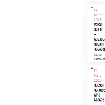
14
March
2025
ლურჯი
ჯაზში
–
ნახატე
ქცეული
ჰანგებ
მარიამ
დემეტრაშ
14
March
2025
ქალები
ქართუ
როკ-
სცენაზ