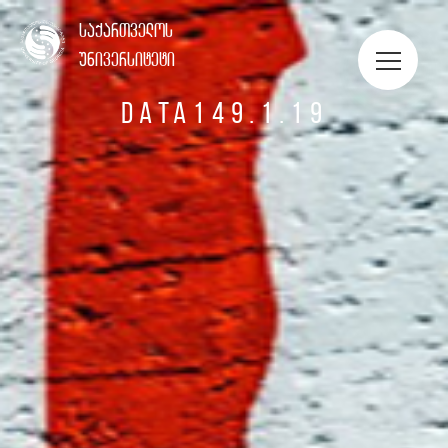
ᲡᲢᲣᲓᲔᲜᲢᲔᲑᲘᲡ ᲞᲝᲠᲢᲤᲝᲚᲘᲝ
საქართველოს
უნივერსიტეტი
DATA149.1.19