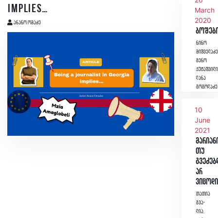
implies…
March
2020
ანანო ომაძე
ბოშებ
ნინო
მიშველაძ
გენო
ქუტაშვილ
ლანა
გოგოლაძე
10
June
2021
მარიან
თუ
გვეძებ
არ
ვიცოდ
თა­თია
გვა­
ლია,