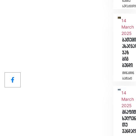
ნათია
სულაქველ
14
March
2025
ბათუმი
ახალგა
ჯაზ
ბიგ
ბენდი
თინათინ
ბათაძე
14
March
2025
გრაფიტ
ხელოვნ
თუ
ვანდალ