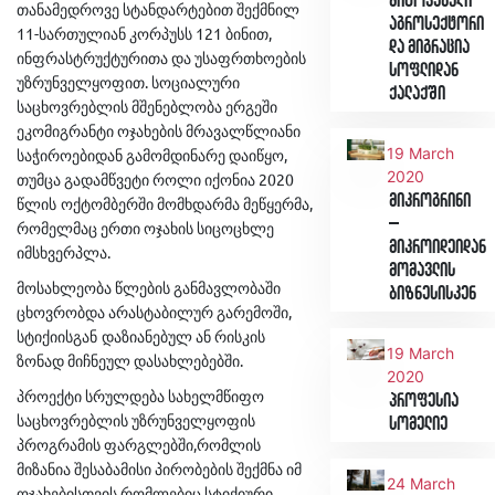
მიტოვებული
თანამედროვე
სტანდარტებით
შექმნილ
აგროსექტორი
11-
121
,
სართულიან
კორპუსს
ბინით
და მიგრაცია
ინფრასტრუქტურითა
და
უსაფრთხოების
სოფლიდან
.
უზრუნველყოფით
სოციალური
ქალაქში
საცხოვრებლის
მშენებლობა
ერგეში
ეკომიგრანტი
ოჯახების
მრავალწლიანი
19 March
,
საჭიროებიდან
გამომდინარე
დაიწყო
2020
2020
თუმცა
გადამწვეტი
როლი
იქონია
მიკროგრინი
,
წლის
ოქტომბერში
მომხდარმა
მეწყერმა
–
რომელმაც
ერთი
ოჯახის
სიცოცხლე
მიკროიდეიდან
.
იმსხვერპლა
მომავლის
მოსახლეობა
წლების
განმავლობაში
ბიზნესისკენ
,
ცხოვრობდა
არასტაბილურ
გარემოში
სტიქიისგან დაზიანებულ
ან
რისკის
19 March
.
ზონად
მიჩნეულ
დასახლებებში
2020
პროექტი
სრულდება
სახელმწიფო
პროფესია
საცხოვრებლის
უზრუნველყოფის
სომელიე
,
პროგრამის
ფარგლებში
რომლის
მიზანია
შესაბამისი
პირობების
შექმნა
იმ
24 March
,
ო
ჯახებისთვის
რომლებიც
სტიქიური