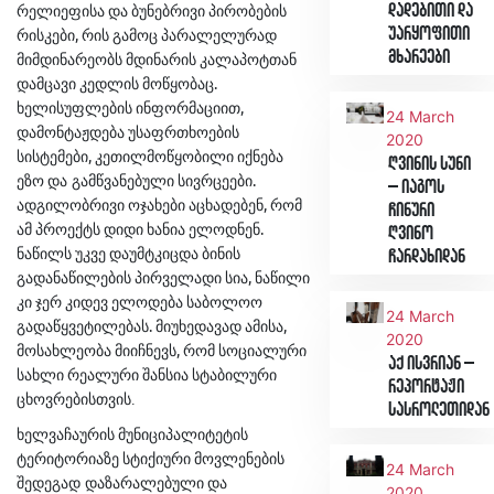
დადებითი და
რელიეფისა
და
ბუნებრივი
პირობების
,
უარყოფითი
რისკები
რის
გამოც
პარალელურად
მხარეები
მიმდინარეობს
მდინარის
კალაპოტთან
.
დამცავი
კედლის
მოწყობაც
,
ხელისუფლების
ინფორმაციით
24 March
დამონტაჟდება
უსაფრთხოების
2020
,
სისტემები
კეთილმოწყობილი
იქნება
ღვინის სუნი
.
ეზო
და გამწვანებული
სივრცეები
– იაგოს
,
ადგილობრივი
ოჯახები
აცხადებენ
რომ
ჩინური
.
ამ
პროექტს
დიდი
ხანია
ელოდნენ
ღვინო
ნაწილს
უკვე
დაუმტკიცდა
ბინის
ჩარდახიდან
,
გადანაწილების
პირველადი
სია
ნაწილი
კი
ჯერ
კიდევ
ელოდება
საბოლოო
24 March
.
,
გადაწყვეტილებას
მიუხედავად
ამისა
2020
,
მოსახლეობა
მიიჩნევს
რომ
სოციალური
აქ ისვრიან –
სახლი
რეალური
შანსია
სტაბილური
რეპორტაჟი
ცხოვრებისთვის.
სასროლეთიდან
ხელვაჩაურის
მუნიციპალიტეტის
ტერიტორიაზე
სტიქიური
მოვლენების
24 March
შედეგად
დაზარალებული
და
2020