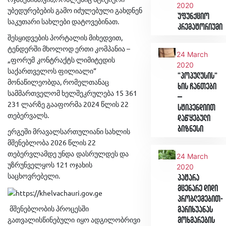
2020
უბედურებების
გამო
იძულებული
გახდნენ
უფუნქციო
.
საკუთარი
სახლები
დატოვებინათ
კრემატორიუმი
,
შესყიდვების
პორტალის
მიხედვით
–
ტენდერში
მხოლოდ
ერთი
კომპანია
24 March
„
ფორუმ
კონტრაქტს
ლიმიტედის
2020
“
საქართველოს
ფილიალი
“პოპულუსის“
,
მონაწილეობდა
რომელთანაც
ხის ჩანთები
15 361
სამმართველომ
ხელშეკრულება
–
231
2024
22
ლარზე
გააფორმა
წლის
სტიპენდიით
.
თებერვალს
დაწყებული
ბიზნესი
ერგეში
მრავალსართულიანი
სახლის
2026
22
მშენებლობა
წლის
თებერვლამდე
უნდა
დასრულდეს
და
24 March
121
უზრუნველყოს
ოჯახის
2020
.
საცხოვრებელი
პატარა
მცენარე დიდი
პრობლემებით-
მშენებლობის
პროცესში
მარიხუანას
მოხმარების
გათვალისწინებული იყო
ადგილობრივი