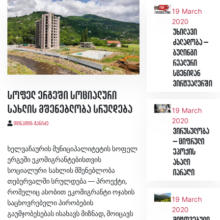
19 March
2020
უხილავი
ძალადობა –
ბულინგი
რეალური
სცენიდან
ვირტუალურში
სოფელ ერგეში სოციალური
სახლის მშენებლობა სრულდება
19 March
2020
თინათინ ჭანიძე
ვირუსულობა
– ციფრული
ხელვაჩაურის
მუნიციპალიტეტის
სოფელ
ეპოქის
ერგეში
ეკომიგრანტებისთვის
ახალი
სოციალური
სახლის
მშენებლობა
იარაღი
—
,
თებერვალში
სრულდება
პროექტი
რომელიც
ასობით
ეკომიგრანტი
ოჯახის
19 March
საცხოვრებელი
პირობების
2020
,
გაუმჯობესებას
ისახავს
მიზნად
მოიცავს