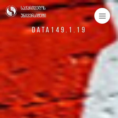
ᲡᲢᲣᲓᲔᲜᲢᲔᲑᲘᲡ ᲞᲝᲠᲢᲤᲝᲚᲘᲝ
საქართველოს
უნივერსიტეტი
DATA149.1.19