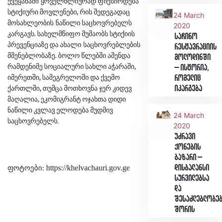
ქვეყანაში
ყოველწლიურად
ფიქსირდება
,
სტიქიური
მოვლენები
რის
შედეგადაც
24 March
მოსახლეობის
ნაწილი
საცხოვრებელს
2020
.
კარგავს
სახელმწიფო
მუშაობს
სტიქიის
საჩინო
პრევენციაზე
და
ახალი საცხოვრებლების
რესტავრაციის
.
მშენებლობაზე
ბოლო
წლებში
აშენდა
მოლოდინში
,
რამდენიმე
სოციალური
სახლი
აჭარაში
– ისტორია,
,
იმერეთში
სამეგრელოში
და
ქვემო
რომელიც
,
იკარგება
ქართლში
თუმცა
მოთხოვნა
ჯერ
კიდევ
,
მაღალია
ეკომიგრანტ
ოჯახთა
დიდი
ნაწილი
კვლავ
ელოდება
მუდმივ
24 March
საცხოვრებელს.
2020
უძრავი
ქონების
ბაზარი –
https://khelvachauri.gov.ge
დისბალანსი
ფოტოები:
სურვილებსა
და
შესაძლებლობე
შორის