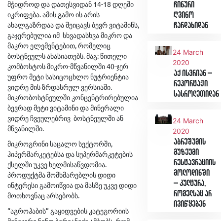
მჭიდროდ და დათესვიდან 14-18 დღეში
ჩინური
იკრიფება. ამის გამო ის არის
ღვინო
ახალგაზრდაა და შეიცავს ბევრ ვიტამინს,
ჩარდახიდან
გაჯერებულია იმ სხვადასხვა მიკრო და
მაკრო ელემენტებით, რომელიც
24 March
ბოსტნეულს ახასიათებს. მაგ: წითელი
2020
კომბოსტოს მიკრო-მწვანილში 40-ჯერ
აქ ისვრიან –
უფრო მეტი სასიცოცხლო ნუტრიენტია
რეპორტაჟი
ვიდრე მის ზრდასრულ ვერსიაში.
სასროლეთიდან
მიკრობოსტნეულში კონცენტრირებულია
ბევრად მეტი ვიტამინი და მინერალი
ვიდრე ჩვეულებრივ ბოსტნეულში ან
24 March
მწვანილში.
2020
აბრეშუმის
მიკროგრინი საცალო სექტორში,
მუზეუმი
ჰიპერმარკეტებსა და სუპერმარკეტების
რესტავრაციის
ქსელში უკვე ხელმისაწვდომია.
მოლოდინში
პროდუქტმა მომხმარებლის დიდი
– კულტურა,
ინტერესი გამოიწვია და მასზე უკვე დიდი
რომელსაც არ
მოთხოვნაც არსებობს.
ივიწყებენ
“აგროჰაბის” გაყიდვების კატეგორიის