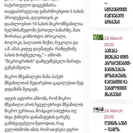
–
საქართველო დაგვეხმარა.
სტიპენდიით
თავდაპირველად ვაწარმოებდით 5 სახის
დაწყებული
პროდუქციას, დღეისთვის კი
ბიზნესი
დაახლოებით 10 სახის მიკრომწვანილია
ხელმისაწვდომი ქართულ ბაზარზე. მათ
შორისაა კომბოსტო, ბროკოლი,
24 March
ბოლოკი, სალათის მიქსი, რუკოლა და
2020
ა.შ. ამას კიდევ დაემატება რამდენიმე
პატარა
სახის ბოსტნეულიც,“ – ამბობს
მცენარე დიდი
“მიკროგრინის” დამფუძნებელი მარიტა
პრობლემებით-
გენებაშვილი.
მარიხუანას
მოხმარების
მიკრო მწვანილები მამა-პაპურ
დადებითი და
მწვანილთან შედარებით გაცილებით მეტ
უარყოფითი
ვიტამინს შეიცავს.
მხარეები
იდეის ავტორი ამბობს, რომ მიკრო
მწვანილი არის ჩვეულებრივი მწვანილის
მიკრო ვერსიაა, მოჰყავთ სასუქისა თუ
24 March
სხვა ქიმიური დანამატების გარეშე
2020
განსხვავებული მეთოდით, რაც
ღვინის სუნი
გულისხმობს იმას, რომ ითესება უფრო
– იაგოს