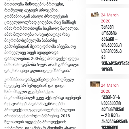
მოთხოვნა-მიწოდების პროცესი,
რომელიც აქტიურ პროცეშია.
24 March
კომპანიისგან ახალი პროდუქციას
2020
ყოველდღიურად ვიღებთ, რაც ნიშნავს
უძრავი
იმას რომ მოთხოვნა საკმაოდ მაღალია.
ქონების
ამას მიუთითებს ის სტატისტიკა რაც
ბაზარი –
მიკრობოსტნეულმა ბაზარზე
დისბალანსი
გამოჩენიდან მცირე დროში აჩვენა. თუ
სურვილებსა
პირველივე თვეს იყიდებოდა
და
დაახლოებით 200-მდე პროდუქტი დღეს
შესაძლებლობე
მისი რაოდენობა 5-ჯერ არის გაზრდილი
შორის
და ეს რიცხვი დღითიდღე მზარდია.“
კომპანიის დამფუძნებლები მიღწეულ
შედეგზე არ ჩერდებიან და დიდი
24 March
სამომავლო გეგმები აქვთ.
2020
მიკრომწვანილს უკვე აქტიურად იყენებენ
“გენი-ა”-ს
რესტორნებსა და სასტუმროებში.
ხელნაკეთი
პროდუქტით უკვე დაინტერესებულები
ბლოკნოტები
არიან საექსპორტო ბაზრებიც. 2018
– 23 წლის
წლისთვის იგეგმება პროდუქციის
ახალგაზრდების
ექსპორტი. იგეგმება რამდენიმე ახალი
შექმნილი