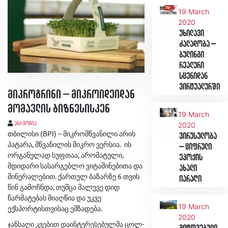
19 March
2020
უხილავი
ძალადობა –
ბულინგი
რეალური
სცენიდან
ვირტუალურში
მიკროგრინი – მიკროიდეიდან
მომავლის ბიზნესისკენ
19 March
ანი გოგია
2020
თბილისი (BPI) – მიკრომწვანილი არის
ვირუსულობა
პატარა, მწვანილის მიკრო ვერსია. ის
– ციფრული
ორგანულად სუფთაა, არომატული,
ეპოქის
მდიდარი სასარგებლო ვიტამინებითა და
ახალი
მინერალებით. ქართულ ბაზარზე 6 თვის
იარაღი
წინ გამოჩნდა, თუმცა მალევე დიდ
წარმატებას მიაღწია და უკვე
19 March
ექსპორტისთვისაც ემზადება.
2020
ჯანსაღი კვებით დაინტერესებულმა ცოლ-