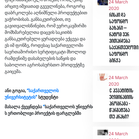
24 March
არცთუ იშვიათად გვევლინება, როგორც
2020
დაბრკოლება აღნიშნული პროდუქტებით
რისკი და
ვაჭრობისას. განსაკუთრებით, თუ
საფონდო
გავითვალისწინებთ, რომ ევროკავშირში
ბაზარი –
მომხმარებელთა დაცვის საკითხს
რატომ ვერ
განსაკუთრებული ყურადღება ექცევა და
ვითარდება
ეს იმ ფონზე, როდესაც საქართველოში
საქართველოში
საერთაშორისო სერტიფიკატი მხოლოდ
საფონდო
რამდენიმე დასახელების საწყის და
ბირჟა
საბოლოო აგროსასურსთო პროდუქტზე
გაიცემა.
24 March
2020
ანი გოგია,
“საქართველოს
C ჰეპატიტის
უნივერსიტეტის”
სტუდენტი
ელიმინაციის
პროგრამა -
მასალა
ქვეყნდება
“
საქართველოს
უნივერსიტეტისა
”
და
BPI-
წარმატება
ს
ერთობლივი
პროექტის
ფარგლებში
თუ კრახი?
24 March