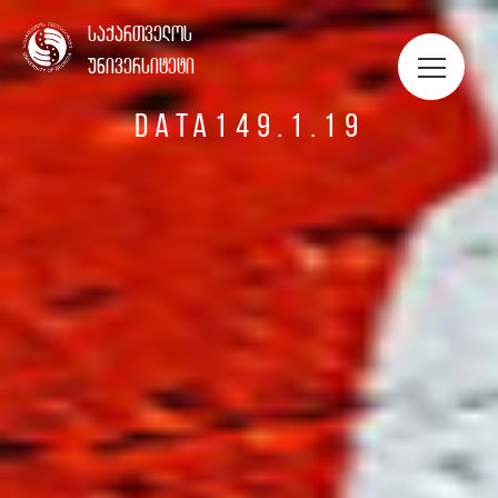
ᲡᲢᲣᲓᲔᲜᲢᲔᲑᲘᲡ ᲞᲝᲠᲢᲤᲝᲚᲘᲝ
საქართველოს
უნივერსიტეტი
DATA149.1.19