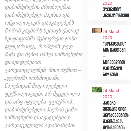
2020
დაბინძურების პრობლემაა.
უფუნქციო
დაბინძურებულ ჰაერსა და
კრემატორიუმი
ონკოლოგიურ დაავადებებს
შორის კავშირს ხედავს ქალაქ
24 March
2020
ზესტაფონში მცხოვრები ჯონი
“პოპულუსის“
ფუტკარაძეც, რომლის დედ-
ხის ჩანთები
მამა და ბებია-ბაბუა სიმსივნური
–
დაავადებებით
სტიპენდიით
დაწყებული
გარდაიცვალნენ. მისი თქმით –
ბიზნესი
„ფეროში ოთხმოციანი
წლებიდან მოყოლებული
24 March
ტექნოლოგიები არ შეცვლილა
2020
და არც იცვლება. ვფიქრობ,
პატარა
დაბინძურებული ჰაერის გამო
მცენარე დიდი
პრობლემებით-
სიმსივნური დაავადებებით
მარიხუანას
გარდაცვლილი ადამიანების
მოხმარების