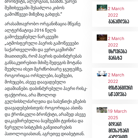
ბრონქიტს, ალერგიას, სპაზმს. უარეს
შემთხვევაში შესაძლოა კიბოს
2 March
გამომწვევი მიზეზიც გახდეს.”
2022
განათლება
არასამთავრობო ორგანიზაცია მწვანე
ალტერნატივა 2016 წელს
გამოქვეყნებულ ნარკვევში
2 March
„ატმოსფერული ჰაერის გამოწვევები
2022
საქართველოში და ევროკავშირში“
ცხოვრება
მიათითებს, რომ ჰაერის დაბინძურებას
მარსზე
განსაკუთრებით მძიმე შედეგის მოტანა
შეუძლია ისეთ მგრძნობიარე ჯგუფებზე,
2 March
როგორიცაა ორსულები, ბავშვები,
2022
მოხუცები, ასევე დაავადებული
ადამიანები. დაბინძურებული ჰაერი რისკ-
დისტანციური
ფაქტორია, არა მხოლოდ
სწავლება
გულსისხლძარღვთა და სასუნთქი გზების
დაავადებებისთვის: როგორიცაა ასთმა
19 March
და ქრონიკული ბრონქიტი, არამედ ასევე
2025
დაკავშირებულია ბავშვებში ტვინისა და
გლდანი
ნერვული სისტემის განვითარების
მიუსაფარი
პათოლოგიასთან, აგრეთვე დიაბეტთან.
ძაღლებით