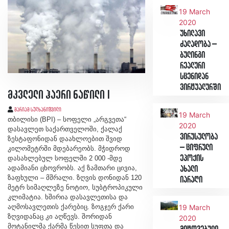
19 March
2020
უხილავი
ძალადობა –
ბულინგი
რეალური
სცენიდან
ვირტუალურში
მკვლელი ჰაერი ნაწილი I
მარიამ სულხანიშვილი
19 March
თბილისი (BPI) – სოფელი „არგვეთა“
2020
დასავლეთ საქართველოში, ქალაქ
ვირუსულობა
ზესტაფონიდან დაახლოებით შვიდ
– ციფრული
კილომეტრში მდებარეობს. მჭიდროდ
ეპოქის
დასახლებულ სოფელში 2 000 -მდე
ადამიანი ცხოვრობს. აქ ზამთარი ცივია,
ახალი
ზაფხული – მშრალი. ზღვის დონიდან 120
იარაღი
მეტრ სიმაღლეზე ნოტიო, სუბტროპიკული
კლიმატია. ხშირია დასავლეთისა და
აღმოსავლეთის ქარებიც. ზოგჯერ ქარი
19 March
ზღვიდანაც კი აღწევს. შორიდან
2020
მოტანილმა ქარმა წესით სუფთა და