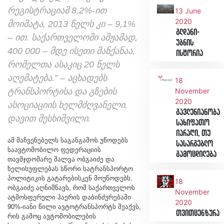
რეგისტრაციამ 8,2%-ით
13 June
2020
მოიმატა, 2013 წელს კი – 9,1%
გლდანი-
– ით. საქართველოში ამჟამად,
უბნის
400 000 – მდე ისეთი მანქანაა,
ისტორია
რომელთა ასაკიც 20 წელს
აღემატება.” – აცხადებს
18
ტრანსპორტისა და გზების
November
2020
ასოციაციის ხელმძღვანელი,
გავლენიანობა
დავით მესხიშვილი.
სახიფათო
იარაღი, თუ
ამ მაჩვენებელს საგანგაშოს უწოდებს
სასარგებლო
საავტომობილო ფედერაციის
გამოცდილება
თავმჯდომარე შალვა ობგაიძე და
ხელისუფლებას სწორი სატრანსპორტო
პოლიტიკის გატარებისკენ მოუწოდებს.
18
ობგაიძე აღნიშნავს, რომ საქართველოს
November
ატმოსფერული ჰაერის დაბინძურებაში
2020
90%-იანი წილი ავტოტრანსპორტს შეაქვს,
თვითცენზურა
რის გამოც ავტომობილების