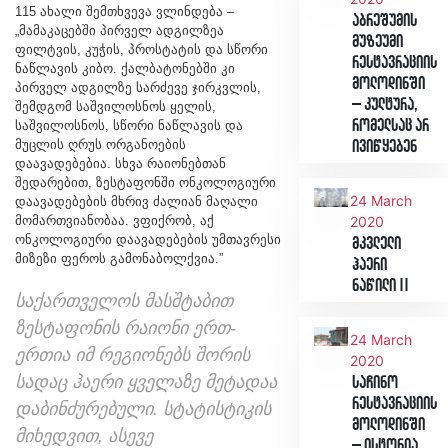
115 ახალი შემთხვევა ვლინდება –
აბრეშუმის
„მამაკაცებში პირველ ადგილზეა
მუზეუმი
ფილტვის, კუჭის, პროსტატის და სწორი
რესტავრაციის
ნაწლავის კიბო. ქალბატონებში კი
მოლოდინში
პირველ ადგილზე სარძევე ჯირკვლის,
– კულტურა,
შემდგომ საშვილოსნოს ყელის,
რომელსაც არ
საშვილოსნოს, სწორი ნაწლავის და
მუცლის ღრუს ორგანოების
ივიწყებენ
დაავადებებია. სხვა რაიონებთან
შედარებით, ზესტაფონში ონკოლოგიური
24 March
დაავადებების მხრივ ძალიან მაღალი
მომართვიანობაა. ვფიქრობ, აქ
2020
ონკოლოგიური დაავადებების უმთავრესი
მკვლელი
მიზეზი ფეროს გამონაბოლქვია.”
ჰაერი
ნაწილი II
საქართველოს მასშტაბით
ზესტაფონის რაიონი ერთ-
24 March
ერთია იმ რეგიონებს შორის
2020
სადაც ჰაერი ყველაზე მეტადაა
საჩინო
რესტავრაციის
დაბინძურებული. სტატისტიკის
მოლოდინში
მიხედვით, ასევე
– ისტორია,