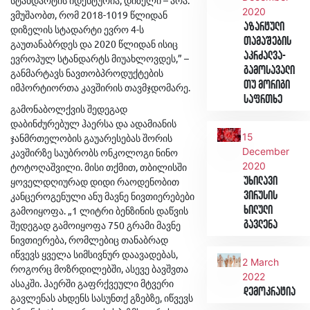
სტანდარტის იდენტურია, დიზელი – არა.
2020
ვმუშაობთ, რომ 2018-1019 წლიდან
აზარტული
დიზელის სტადარტი ევრო 4-ს
თამაშების
გაუთანაბრდეს და 2020 წლიდან ისიც
აკრძალვა-
ევროპულ სტანდარტს მიუახლოვდეს,” –
გამოსავალი
განმარტავს ნავთობპროდუქტების
თუ მორიგი
იმპორტიორთა კავშირის თავმჯდომარე.
საფრთხე
გამონაბოლქვის შედეგად
დაბინძურებულ ჰაერსა და ადამიანის
15
ჯანმრთელობის გაუარესებას შორის
December
კავშირზე საუბრობს ონკოლოგი ნინო
2020
ტოტოღაშვილი. მისი თქმით, თბილისში
ყოველდღიურად დიდი რაოდენობით
უხილავი
კანცეროგენული ანუ მავნე ნივთიერებები
ვირუსის
გამოიყოფა. „1 ლიტრი ბენზინის დაწვის
ხილული
შედეგად გამოიყოფა 750 გრამი მავნე
გავლენა
ნივთიერება, რომლებიც თანაბრად
იწვევს ყველა სიმსივნურ დაავადებას,
2 March
როგორც მოზრდილებში, ასევე ბავშვთა
2022
ასაკში. ჰაერში გაფრქვეული მტვერი
დემოკრატია
გავლენას ახდენს სასუნთქ გზებზე, იწვევს