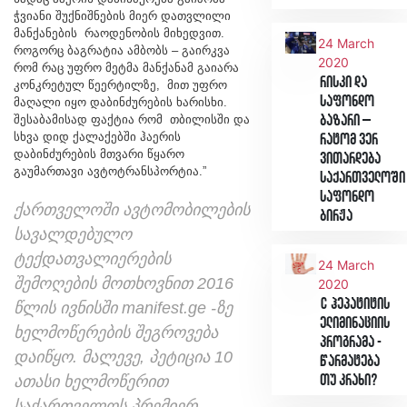
ჭვიანი შუქნიშნების მიერ დათვლილი
მანქანების რაოდენობის მიხედვით.
24 March
როგორც ბაგრატია ამბობს – გაირკვა
2020
რომ რაც უფრო მეტმა მანქანამ გაიარა
რისკი და
კონკრეტულ წეერტილზე, მით უფრო
საფონდო
მაღალი იყო დაბინძურების ხარისხი.
შესაბამისად ფაქტია რომ თბილისში და
ბაზარი –
სხვა დიდ ქალაქებში ჰაერის
რატომ ვერ
დაბინძურების მთვარი წყარო
ვითარდება
გაუმართავი ავტოტრანსპორტია.”
საქართველოში
საფონდო
ქართველოში ავტომობილების
ბირჟა
სავალდებულო
ტექდათვალიერების
24 March
შემოღების მოთხოვნით 2016
2020
C ჰეპატიტის
წლის ივნისში manifest.ge -ზე
ელიმინაციის
ხელმოწერების შეგროვება
პროგრამა -
დაიწყო. მალევე, პეტიცია 10
წარმატება
ათასი ხელმოწერით
თუ კრახი?
საქართველოს პრემიერ–