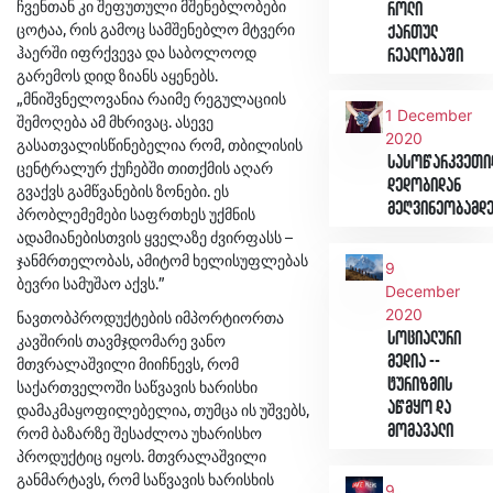
ჩვენთან კი შეფუთული მშენებლობები
როლი
ცოტაა, რის გამოც სამშენებლო მტვერი
ქართულ
ჰაერში იფრქვევა და საბოლოოდ
რეალობაში
გარემოს დიდ ზიანს აყენებს.
„მნიშვნელოვანია რაიმე რეგულაციის
1 December
შემოღება ამ მხრივაც. ასევე
2020
გასათვალისწინებელია რომ, თბილისის
სასოწარკვეთი
ცენტრალურ ქუჩებში თითქმის აღარ
დედობიდან
გვაქვს გამწვანების ზონები. ეს
მეღვინეობამდ
პრობლემემები საფრთხეს უქმნის
ადამიანებისთვის ყველაზე ძვირფასს –
ჯანმრთელობას, ამიტომ ხელისუფლებას
9
ბევრი სამუშაო აქვს.”
December
2020
ნავთობპროდუქტების იმპორტიორთა
სოციალური
კავშირის თავმჯდომარე ვანო
მედია --
მთვრალაშვილი მიიჩნევს, რომ
ტურიზმის
საქართველოში საწვავის ხარისხი
აწმყო და
დამაკმაყოფილებელია, თუმცა ის უშვებს,
მომავალი
რომ ბაზარზე შესაძლოა უხარისხო
პროდუქტიც იყოს. მთვრალაშვილი
განმარტავს, რომ საწვავის ხარისხის
9