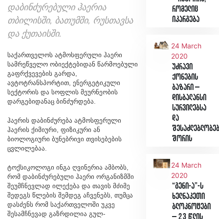
დაბინძურებული ჰაერია
რომელიც
იკარგება
თბილისში, ბათუმში, რუსთავსა
და ქუთაისში.
24 March
საქართველოს ატმოსფერული ჰაერი
2020
სამრეწველო ობიექტებიდან წარმოებული
უძრავი
გაფრქვევების გარდა,
ქონების
ავტოტრანსპორტით, ენერგეტიკული
ბაზარი –
სექტორის და სოფლის მეურნეობის
დისბალანსი
დარგებიდანაც ბინძურდება.
სურვილებსა
და
ჰაერის დაბინძურება ატმოსფერული
შესაძლებლობე
ჰაერის ქიმიური, ფიზიკური ან
შორის
ბიოლოგიური ბუნებრივი თვისებების
ცვლილებაა.
24 March
ტოქსიკოლოგი ინგა ღვინერია ამბობს,
2020
რომ დაბინძურებული ჰაერი ორგანიზმში
“გენი-ა”-ს
შეუმჩნევლად ილექება და თავის მძიმე
შედეგს წლების შემდეგ აჩვენებს, თუმცა
ხელნაკეთი
დასძენს რომ საქართველოში უკვე
ბლოკნოტები
შესამჩნევად გაზრდილია გულ-
– 23 წლის