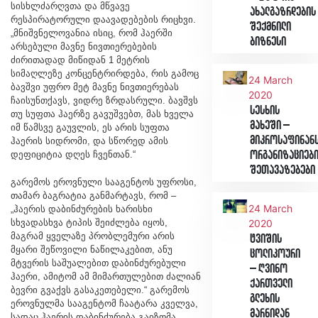
სისხლძარღვთა და მწვავე
ახალგაზრდების
რესპირატორული დაავადებების რიცხვი.
შექმნილი
„მნიშვნელოვანია ისიც, რომ ჰაერში
ბიზნესი
არსებული მავნე ნივთიერებების
ძირითადად მიწიდან 1 მეტრის
სიმაღლეზე კონცენტრირდება, რის გამოც
24 March
ბავშვი უფრო მეტ მავნე ნივთიერებას
2020
ჩაისუნთქავს, ვიდრე ზრდასრული. ბავშვს
სესხის
თუ სუფთა ჰაერზე გავუშვებთ, მას ხველა
მახეში –
იმ წამსვე გაუვლის, ეს არის სუფთა
მიკროსაფინან
ჰაერის სიდრომი, და სწორედ ამის
დეფიციტია დღეს ჩვენთან.“
ორგანიზაციებ
შეთავაზებები
გარემოს ეროვნული სააგენტოს უფროსი,
თამარ ბაგრატია განმარტავს, რომ –
24 March
„ჰაერის დაბინძურების ხარისხი
სხვადასხვა ტიპის შეიძლება იყოს,
2020
მაგრამ ყველაზე პრობლემური არის
ტვიშის
მყარი შეწოვილი ნაწილაკებით, ანუ
ცოლიკოური
მტვერის საშუალებით დაბინძურებული
– ღვინო
ჰაერი, ამიტომ ამ მიმართულებით ძალიან
ქართველი
ბევრი გვაქვს გასაკეთებელი.“ გარემოს
გლეხის
ეროვნულმა სააგენტომ ჩაატარა კველვა,
მარნიდან
სადაც ჰაერის დაბინძურება გაიზომა