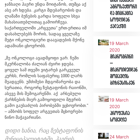
მიტოვებული
ჯანსაღი ჰაერი უნდა მოიტანოს, თუმცა აქ
აგროსექტორი
ასე არ ხდება. კარგი მდებარეობის და
და მიგრაცია
ლამაზი ბუნების გარდა სოფელი სხვა
სოფლიდან
მახასიათებლითაც გამოირჩევა.
ქალაქში
საქართველოში „არგვეთა“ ერთ-ერთია იმ
დასახლებებს შორის, სადაც ყველაზე
მეტი ონკოლოგიური დაავადების მქონე
19 March
ადამიანი ცხოვრობს.
2020
მიკროგრინი
„მე ონკოლოგი ავადმყოფი ვარ. ჩემი
–
მკურნალობა ძალიან ძვირი ჯდება.
მიკროიდეიდან
ყოველ სამ თვეში ვიტარებ გარკვეულ
კურსს, რომლის საფასურიც 1000 ლარს
მომავლის
შეადგენს. უმძიმესი მდგომარეობა და
ბიზნესისკენ
სურათია, როგორც ზესტაფონის რაიონში,
ასევე მის შემოგარენში. აქ არსებული
ქარხნების მიერ გამოყოფილი მტვრის
19 March
გამო გაუსაძლის პირობებში ვცხოვრობთ.“
2020
– ამბობს სოფელ არგვეთას მცხოვრები
პროფესია
ნინო მაჭავარიანი.
სომელიე
დიდი ხანია, რაც ზესტაფონის
24 March
მუნიციპალიტეტში ჰაერის