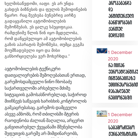
პროპაგანდა
ხელმისაწვდომი, იაფი. ეს არ უნდა
გახდეს ბიზნესის და ფულის შემოდინების
და
წყარო. რაც შეეხება ბუნებრივ აირზე
ანტითურქული
გადაყვანილი ავტომობილების
განწყობები
შემოწმებას, ეს ცალკე სპეციფიკაა.
ქართულ
რამდენიმე წლის წინ იყო მცდელობა,
მედიაში
რომ დაწყებულიყო ამ ავტომობილების
გაზის აპარატის შემოწმება, თუმცა გეგმა
მოუმზადებელი იყო და მისი
1 December
განხორციელება ვერ მოხერხდა.“
2020
რა იციან
ავტომობილების ტექნიკური
ევროატლანტიკ
დათვალიერების შემოღებასთან ერთად,
ინტეგრაციაზე
გარემოსდამცველი ნინო ჩხობაძე
უმცირესობები
საქართველოში არსებული მძიმე
დასახლებულ
სიტუაციის გამოსასწორებლად, საჭიროდ
რეგიონებში
მიიჩნევს საწვავის ხარისხის კონტროლის
გამკაცრებასაც. გარემოს დამცველი
ასევე ამბობს, რომ თბილისში მტვრის
1 December
რაოდენობა ძალიან მაღალია, არცერთ
2020
განვითარებულ ქვეყანაში მშენებლობა
საგამოძიებო
შეფუთვის გარეშე არ მიმდინარეობს,
ჟურნალისტიკის