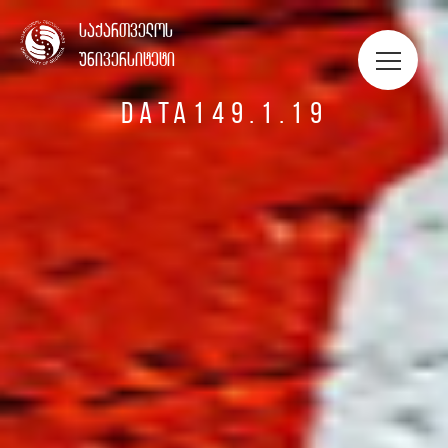
ᲡᲢᲣᲓᲔᲜᲢᲔᲑᲘᲡ ᲞᲝᲠᲢᲤᲝᲚᲘᲝ
საქართველოს
უნივერსიტეტი
DATA149.1.19