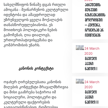
სახელმწიფოს წინაშე დგას რთული
აბრეშუმის
ამოცანა - შეინარჩუნოს კულტურული
მუზეუმი
იდენტობა და ამავდროულად
რესტავრაციის
უზრუნველყოს ყველა მოქალაქის
მოლოდინში
თანასწორუფლებიანობა. ეს
– კულტურა,
მოითხოვს პოლიტიკური ნების
რომელსაც არ
გამოჩენას, ღია დიალოგს,
ივიწყებენ
ურთიერთპატივისცემასა და
კომპრომისის უნარს.
24 March
2020
მკვლელი
ჰაერი
კანონის
კონტექსტი
ნაწილი I
24 March
ოჯახურ ღირებულებათა კანონის
2020
მიღების კონტექსტი მრავალმხრივია
და მისი გააზრება საჭიროა იმ
მკვლელი
სოციალური, პოლიტიკური და
ჰაერი
კულტურული ფაქტორების
ნაწილი II
გათვალისწინებით, რომლებიც