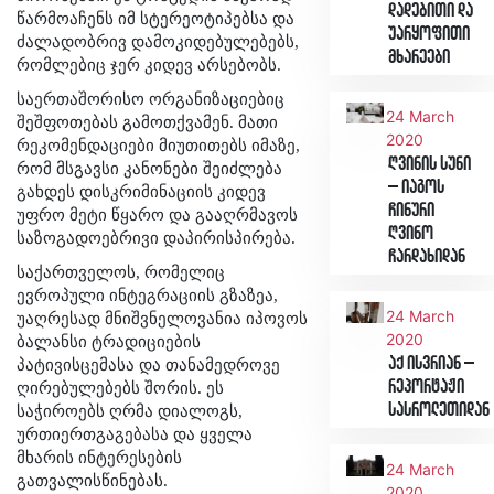
დადებითი და
წარმოაჩენს იმ სტერეოტიპებსა და
უარყოფითი
ძალადობრივ დამოკიდებულებებს,
მხარეები
რომლებიც ჯერ კიდევ არსებობს.
საერთაშორისო ორგანიზაციებიც
24 March
შეშფოთებას გამოთქვამენ. მათი
2020
რეკომენდაციები მიუთითებს იმაზე,
ღვინის სუნი
რომ მსგავსი კანონები შეიძლება
– იაგოს
გახდეს დისკრიმინაციის კიდევ
ჩინური
უფრო მეტი წყარო და გააღრმავოს
ღვინო
საზოგადოებრივი დაპირისპირება.
ჩარდახიდან
საქართველოს, რომელიც
ევროპული ინტეგრაციის გზაზეა,
24 March
უაღრესად მნიშვნელოვანია იპოვოს
2020
ბალანსი ტრადიციების
აქ ისვრიან –
პატივისცემასა და თანამედროვე
რეპორტაჟი
ღირებულებებს შორის. ეს
სასროლეთიდან
საჭიროებს ღრმა დიალოგს,
ურთიერთგაგებასა და ყველა
მხარის ინტერესების
24 March
გათვალისწინებას.
2020