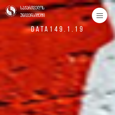
ᲡᲢᲣᲓᲔᲜᲢᲔᲑᲘᲡ ᲞᲝᲠᲢᲤᲝᲚᲘᲝ
საქართველოს
უნივერსიტეტი
DATA149.1.19