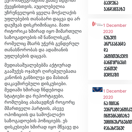
ევროინტეგრაციის გზაზე მდგომი
გავლენა
ქვეყნისთვის, აუცილებელია
ჯანდაცვაზე
უზრუნველყოს ყველა მოქალაქის
უფლებების თანაბარი დაცვა და არ
დაუშვას დისკრიმინაცია. მათი
1 December
რიტორიკა ხშირად იყო მიმართული
2020
საზოგადოების იმ ნაწილისკენ,
რუსული
რომელიც მხარს უჭერს გენდერულ
პროპაგანდა
თანასწორობას და ადამიანის
და
უფლებების დაცვას.
ანტითურქული
განწყობები
მედიასაშუალებებმა აქტიურად
ქართულ
გააშუქეს ოჯახურ ღირებულებათა
მედიაში
კანონის განხილვა და მასთან
დაკავშირებული დისკუსიები.
მედიაში ხშირად ჩნდებოდა
1 December
სტატიები და რეპორტაჟები,
2020
რომლებიც ასახავდნენ როგორც
რა იციან
მმართველი პარტიის, ასევე
ევროატლანტიკ
ოპოზიციის და სამოქალაქო
ინტეგრაციაზე
საზოგადოების პოზიციებს. ეს
უმცირესობები
დისკუსიები ხშირად იყო მწვავე და
დასახლებულ