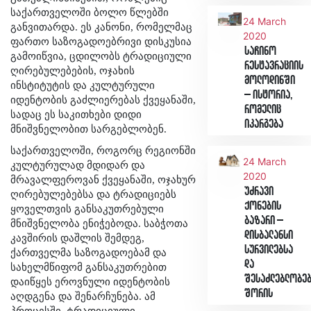
საქართველოში ბოლო წლებში
24 March
განვითარდა. ეს კანონი, რომელმაც
2020
ფართო საზოგადოებრივი დისკუსია
საჩინო
გამოიწვია, ცდილობს ტრადიციული
რესტავრაციის
ღირებულებების, ოჯახის
მოლოდინში
ინსტიტუტის და კულტურული
– ისტორია,
იდენტობის გაძლიერებას ქვეყანაში,
რომელიც
სადაც ეს საკითხები დიდი
იკარგება
მნიშვნელობით სარგებლობენ.
საქართველოში, როგორც რეგიონში
24 March
კულტურულად მდიდარ და
2020
მრავალფეროვან ქვეყანაში, ოჯახურ
უძრავი
ღირებულებებსა და ტრადიციებს
ქონების
ყოველთვის განსაკუთრებული
ბაზარი –
მნიშვნელობა ენიჭებოდა. საბჭოთა
დისბალანსი
კავშირის დაშლის შემდეგ,
სურვილებსა
ქართველმა საზოგადოებამ და
და
სახელმწიფომ განსაკუთრებით
შესაძლებლობე
დაიწყეს ეროვნული იდენტობის
შორის
აღდგენა და შენარჩუნება. ამ
პროცესში, ტრადიციული