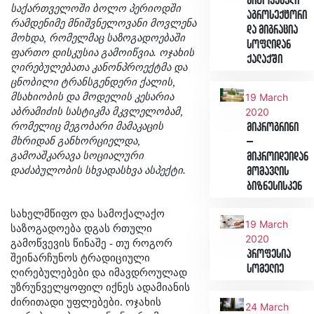
მიტოვებული
საქართველოში ბოლო პერიოდში
აგროსექტორი
რამდენიმე მნიშვნელოვანი მოვლენა
და მიგრაცია
მოხდა, რომელმაც საზოგადოებაში
სოფლიდან
ფართო დისკუსია გამოიწვია. ოჯახის
ქალაქში
ღირებულებათა კანონპროექტმა და
ცნობილი ტრანსგენდერი ქალის,
მსახიობის და მოდელის კესარია
19 March
აბრამიძის სასტიკმა მკვლელობამ,
2020
რომელიც მეგობარი მამაკაცის
მიკროგრინი
მხრიდან განხორციელდა,
–
გამოაშკარავა სოციალური
მიკროიდეიდან
დაძაბულობის სხვადასხვა ასპექტი.
მომავლის
ბიზნესისკენ
სახელმწიფო და სამოქალაქო
19 March
საზოგადოება დგას რთული
2020
გამოწვევის წინაშე - თუ როგორ
პროფესია
შეინარჩუნოს ტრადიციული
სომელიე
ღირებულებები და იმავდროულად
უზრუნველყოფილ იქნეს ადამიანის
ძირითადი უფლებები. ოჯახის
24 March