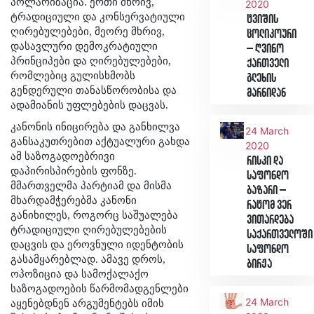
პოლარიზაცია. ერთი მხრივ,
2020
ტრადიციული და კონსერვატიული
ტვიშის
ღირებულებები, მეორე მხრივ,
ცოლიკოური
დასავლური დემოკრატიული
– ღვინო
პრინციპები და ღირებულებები,
ქართველი
რომლებიც გულისხმობს
გლეხის
გენდერული თანასწორობისა და
მარნიდან
ადამიანის უფლებების დაცვას.
კანონის ინიცირება და განხილვა
24 March
განსაკუთრებით აქტუალური გახდა
2020
ამ საზოგადოებრივი
რისკი და
დაპირისპირების ფონზე.
საფონდო
მმართველმა პარტიამ და მისმა
ბაზარი –
მხარდამჭერებმა კანონი
რატომ ვერ
განიხილეს, როგორც საშუალება
ვითარდება
ტრადიციული ღირებულებების
საქართველოში
დაცვის და ეროვნული იდენტობის
საფონდო
გასამყარებლად. ამავე დროს,
ბირჟა
ოპოზიცია და სამოქალაქო
საზოგადოების წარმომადგენლები
24 March
აყენებდნენ არგუმენტებს იმის