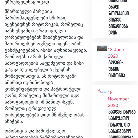
თბილისის
უზრუნველსაყოფად.
ახალი
მმართველი პარტიის
ზოოპარკი
წარმომადგენლები ხშირად
პირველ
იყენებდნენ რიტორიკას, რომელიც
ბინადრებს
ხაზს უსვამდა ტრადიციული
ელის
ღირებულებების მნიშვნელობას და
მათ როლს ეროვნული იდენტობის
13 June
განმტკიცებაში. ისინი აღნიშნავდნენ,
2020
რომ ოჯახი არის ქართული
გლდანი-
საზოგადოების საფუძველი და მისი
უბნის
დაცვა აუცილებელია ქვეყნის
ისტორია
მომავლისთვის. ამ რიტორიკაში
ხშირად იგრძნობოდა
კონსერვატიული და პატრიოტული
18
ტონი, რომელიც მიმართული იყო
November
საზოგადოების იმ ნაწილისკენ,
2020
რომელიც ტრადიციულ
გავლენიანობა
ღირებულებებს დიდ მნიშვნელობას
სახიფათო
ანიჭებს.
იარაღი, თუ
ოპოზიცია და სამოქალაქო
სასარგებლო
საზოგადოების წარმომადგენლები,