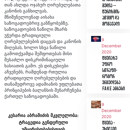
თან ახლდა ოჯახურ ღირებულებათა
მედია --
კანონის განხილვას,
ტურიზმის
მნიშვნელოვნად აისახა
აწმყო და
საზოგადოებრივ განწყობებზე.
მომავალი
საზოგადოების ნაწილი მხარს
უჭერდა ტრადიციული
9
ღირებულებების დაცვას და კანონის
December
მიღებას, ხოლო სხვა ნაწილი
2020
გამოთქვამდა შეშფოთებას მისი
ტყვიაზე
შესაძლო დისკრიმინაციული
უფრო
ხასიათის გამო. ეს დისკუსიები
სწრაფი-
აჩვენებს, რამდენად რთულია
როგორ
ტრადიციული ღირებულებების და
ვრცელდება
თანამედროვე ადამიანის უფლებათა
Fake ამბები
პრინციპების ბალანსის შენარჩუნება
ქართულ საზოგადოებაში.
9
December
კესარია
აბრამიძის
მკვლელობა
:
2020
ტრაგედია
გენდერული
ტყვია -
უხილავი
უმცირესობებისთვის