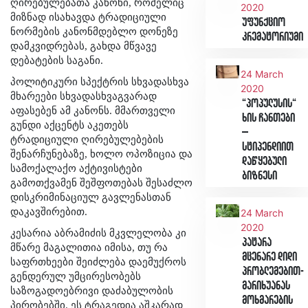
ღირებულებათა კანონი, რომელიც
2020
მიზნად ისახავდა ტრადიციული
უფუნქციო
ნორმების კანონმდებლო დონეზე
კრემატორიუმი
დამკვიდრებას, გახდა მწვავე
დებატების საგანი.
24 March
პოლიტიკური სპექტრის სხვადასხვა
2020
მხარეები სხვადასხვაგვარად
“პოპულუსის“
აფასებენ ამ კანონს. მმართველი
ხის ჩანთები
გუნდი აქცენტს აკეთებს
–
ტრადიციული ღირებულებების
სტიპენდიით
შენარჩუნებაზე, ხოლო ოპოზიცია და
დაწყებული
სამოქალაქო აქტივისტები
ბიზნესი
გამოთქვამენ შეშფოთებას შესაძლო
დისკრიმინაციულ გავლენასთან
დაკავშირებით.
24 March
2020
კესარია აბრამიძის მკვლელობა კი
პატარა
მწარე მაგალითია იმისა, თუ რა
მცენარე დიდი
საფრთხეები შეიძლება დაემუქროს
პრობლემებით-
გენდერულ უმცირესობებს
მარიხუანას
საზოგადოებრივი დაძაბულობის
მოხმარების
პირობებში. ეს ტრაგედია აშკარად