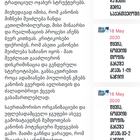
და მათი
ტრადიციულ ოჯახურ სტრუქტურებს.
მედია
მიუხედავად იმისა, რომ კანონის
საქართველოში
მიზნები შეიძლება ჩანდა
კეთილშობილურად, მისი შინაარსი
18 May
და რეალიზაციის პროცესი აჩენს
2020
ბევრ კითხვას. კრიტიკოსები
ტყვია,
ფიქრობენ, რომ ასეთი კანონები
რომელიც
შეიძლება საზიანო იყოს - მათ
თოფის
შეუძლიათ გააძლიერონ
გარეშე
დისკრიმინაცია და გენდერული
კლავს 1-ლი
სტერეოტიპები, განსაკუთრებით
ნაწილი
როცა ადამიანები პოულობენ გზებს
კანონის გვერდის ავლისთვის და
ძალადობრივი ქცევის
18 May
გასამართლებლად.
2020
საერთაშორისო ორგანიზაციები და
ტყვია,
უფლებადამცველი ჯგუფები ასევე
რომელიც
გამოხატავდნენ შეშფოთებას
თოფის
კანონის პოტენციური შედეგების
გარეშე
გამო. მათში გაჩნდა ვარაუდი, რომ
კლავს მე-2
მსგავსი საკანონმდებლო