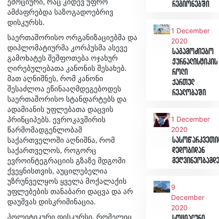
ემოციური, რაც კიდევ უფრო
რეგიონებში
ამძაფრებდა საზოგადოებრივ
დისკურსს.
1 December
საერთაშორისო ორგანიზაციებმა და
2020
დიპლომატიურმა კორპუსმა ასევე
საგამოძიებო
გამოხატეს შეშფოთება ოჯახურ
ჟურნალისტიკის
ღირებულებათა კანონის შესახებ.
როლი
მათ აღნიშნეს, რომ კანონი
ქართულ
შესაძლოა ეწინააღმდეგებოდეს
რეალობაში
საერთაშორისო სტანდარტებს და
ადამიანის უფლებათა დაცვის
1 December
პრინციპებს. ევროკავშირის
2020
წარმომადგენლობამ
სასოწარკვეთი
საქართველოში აღნიშნა, რომ
დედობიდან
საქართველოს, როგორც
მეღვინეობამდ
ევროინტეგრაციის გზაზე მდგომი
ქვეყნისთვის, აუცილებელია
უზრუნველყოს ყველა მოქალაქის
9
უფლებების თანაბარი დაცვა და არ
December
დაუშვას დისკრიმინაცია.
2020
პოლიტიკური დისკურსი, რომელიც
სოციალური