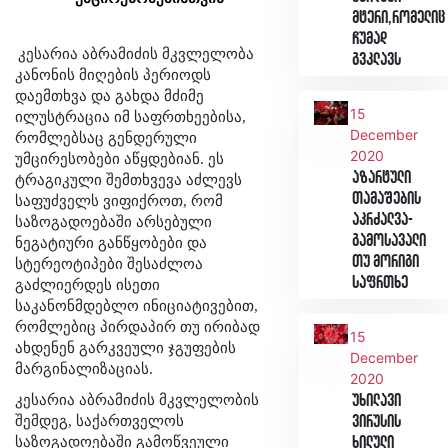
მტერი,რომელიც
ჩუმად
კესარია აბრამიძის მკვლელობა
გვკლავს
კანონის მიღების პერიოდს
დაემთხვა და გახდა მძიმე
15
ილუსტრაცია იმ საფრთხეებისა,
December
რომლებსაც გენდერული
2020
უმცირესობები აწყდებიან. ეს
აზარტული
ტრაგიკული შემთხვევა აძლევს
თამაშების
საფუძველს ვიფიქროთ, რომ
აკრძალვა-
საზოგადოებაში არსებული
გამოსავალი
ნეგატიური განწყობები და
თუ მორიგი
სტერეოტიპები შესაძლოა
საფრთხე
გაძლიერდეს ისეთი
საკანონმდებლო ინიციატივებით,
რომლებიც პირდაპირ თუ ირიბად
15
ახდენენ გარკვეული ჯგუფების
December
მარგინალიზაციას.
2020
კესარია აბრამიძის მკვლელობის
უხილავი
შემდეგ, საქართველოს
ვირუსის
საზოგადოებაში გამოწვეული
ხილული