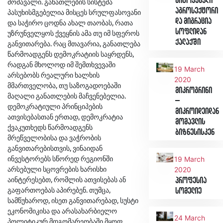
მიტოვებული
მომავალი. განათლების სისტემა
აგროსექტორი
პასუხისმგებელია მისცეს სრულფასოვანი
და მიგრაცია
და საჭირო ცოდნა ახალ თაობას, რათა
სოფლიდან
უზრუნველყოს ქვეყნის ამა თუ იმ სფეროს
ქალაქში
განვითარება. რაც მთავარია, განათლება
წარმოადგენს დემოკრატიის საყრდენს,
რადგან მხოლოდ იმ შემთხვევაში
19 March
არსებობს რეალური ხალხის
2020
მმართველობა, თუ საზოგადოებაში
მიკროგრინი
მაღალი განათლების მაჩვენებელია.
–
დემოკრატიული პრინციპების
მიკროიდეიდან
ათვისებასთან ერთად, დემოკრატია
მომავლის
ქვაკუთხედს წარმოადგენს
ბიზნესისკენ
მრეწველობისა და ვაჭრობის
განვითარებისთვის, ვინაიდან
ინვესტორებს სწორედ რეგიონში
19 March
არსებული სცოვრების ხარისხი
2020
აინტერესებთ, რომლის ათვისებას ან
პროფესია
გაფართოებას აპირებენ. თუმცა,
სომელიე
სამწუხაროდ, ისეთ განვითარებად, სუსტი
ეკონომიკისა და არასახარბიელო
24 March
პოლიტიკურ მდგომარეობაში მყოფ