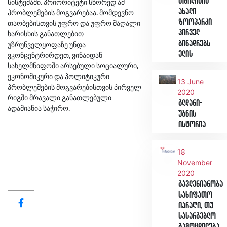
თბილისის
სისტემაში. პრიორიტეტი სწორედ ამ
ახალი
პრობლემების მოგვარებაა. მომდევნო
ზოოპარკი
თაობებისთვის უფრო და უფრო მაღალი
პირველ
ხარისხის განათლებით
ბინადრებს
უზრუნველყოფაზე უნდა
ელის
ვკონცენტრირდეთ, ვინაიდან
სახელმწიფოში არსებული სოციალური,
ეკონომიკური და პოლიტიკური
13 June
პრობლემების მოგვარებისთვის პირველ
2020
რიგში მრავალი განათლებული
გლდანი-
ადამიანია საჭირო.
უბნის
ისტორია
18
November
2020
გავლენიანობა
სახიფათო
იარაღი, თუ
სასარგებლო