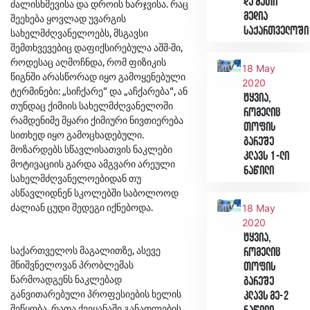
და მათი
ძალისხმევისა და დროის ხარჯვისა. რაც
მედია
შეეხება ყოვლად უვარგის
საქართველოში
სახელმძღვანელოებს, მსგავსი
შემთხვევებიც დაფიქსირებულა აშშ-ში,
როდესაც აღმოჩნდა, რომ ფიზიკის
18 May
წიგნში არასწორად იყო გამოყენებული
2020
ტერმინები: „სიჩქარე“ და „აჩქარება“, ან
ტყვია,
თუნდაც ქიმიის სახელმძღვანელოში
რომელიც
რამდენიმე მყარი ქიმიური ნივთიერება
თოფის
სითხედ იყო გამოცხადებული.
გარეშე
მოზარდებს სწავლისათვის ნაკლები
კლავს 1-ლი
მოტივაციის გარდა ამგვარი არეული
ნაწილი
სახელმძღვანელოებიდან თუ
ასწავლიდნენ სკოლებში საბოლოოდ
ძალიან ცუდი შედეგი იქნებოდა.
18 May
2020
ტყვია,
საქართველოს მაგალითზე, ასევე
რომელიც
მნიშვნელოვან პრობლემას
თოფის
წარმოადგენს ნაკლებად
გარეშე
განვითარებული პროფესიების ხელის
კლავს მე-2
შეწყობა, რათა ქვეყანაში განათლების