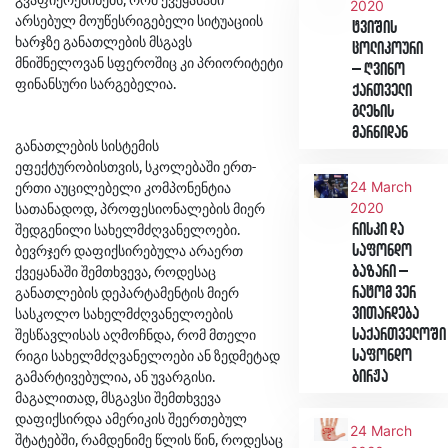
2020
არსებულ მოუწესრიგებელი სიტუაციის
ტვიშის
ხარჯზე განათლების მსგავს
ცოლიკოური
მნიშნელოვან სფეროშიც კი პრიორიტეტი
– ღვინო
ფინანსური სარგებელია.
ქართველი
გლეხის
მარნიდან
განათლების სისტემის
ეფექტურობისთვის, სკოლებაში ერთ-
ერთი აუცილებელი კომპონენტია
24 March
სათანადოდ, პროფესიონალების მიერ
2020
შედგენილი სახელმძღვანელოები.
რისკი და
ბევრჯერ დაფიქსირებულა არაერთ
საფონდო
ქვეყანაში შემთხვევა, როდესაც
ბაზარი –
განათლების დეპარტამენტის მიერ
რატომ ვერ
სასკოლო სახელმძღვანელოების
ვითარდება
შესწავლისას აღმოჩნდა, რომ მთელი
საქართველოში
რიგი სახელმძღვანელოები ან ზედმეტად
საფონდო
გამარტივებულია, ან უვარგისი.
ბირჟა
მაგალითად, მსგავსი შემთხვევა
დაფიქსირდა ამერიკის შეერთებულ
24 March
შტატებში, რამდენიმე წლის წინ, როდესაც