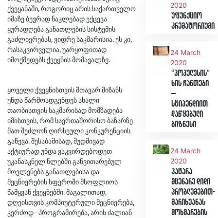
2020
ქვეყანაში, როგორიც არის საქართველო
უფუნქციო
იმაზე ბევრად ნაკლებად ექცევა
კრემატორიუმი
ყურადღება განათლების სისტემის
გაძლიერებას, ვიდრე საკმარისია. ეს კი,
რასაკვირველია, უარყოფითად
24 March
იმოქმედებს ქვეყნის მომავალზე.
2020
“პოპულუსის“
ხის ჩანთები
ყოველი ქვეყნისთვის მთავარ მიზანს
–
უნდა წარმოადგენდეს ახალი
სტიპენდიით
თაობისთვის საკმარისად მომზადება
დაწყებული
იმისთვის, რომ საერთაშორისო ბაზარზე
ბიზნესი
მათ შეძლონ ღირსეული კონკურენციის
გაწევა. შესაბამისად, მუდმივად
აქტიურად უნდა ვაკვირდებოდეთ
24 March
უკანასკნელ წლებში განვითარებულ
2020
მოვლენებს განათლებისა და
პატარა
მეცნიერების სფეროში მსოფლიოს
მცენარე დიდი
წამყვან ქვეყნებში. მაგალითად,
პრობლემებით-
დღეისთვის კომპიუტერული მეცნიერება,
მარიხუანას
კერძოდ - პროგრამირება, არის ძალიან
მოხმარების