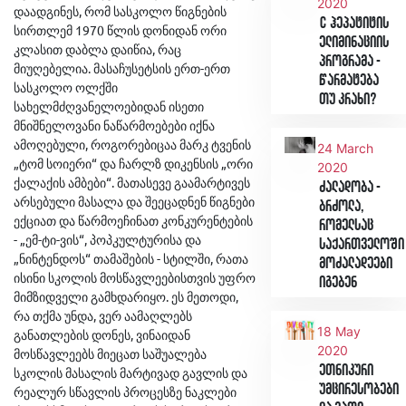
2020
დაადგინეს, რომ სასკოლო წიგნების
C ჰეპატიტის
სირთლემ 1970 წლის დონიდან ორი
ელიმინაციის
კლასით დაბლა დაიწია, რაც
პროგრამა -
მიუღებელია. მასაჩუსეტსის ერთ-ერთ
წარმატება
სასკოლო ოლქში
თუ კრახი?
სახელმძღვანელოებიდან ისეთი
მნიშნელოვანი ნაწარმოებები იქნა
ამოღებული, როგორებიცაა მარკ ტვენის
24 March
„ტომ სოიერი“ და ჩარლზ დიკენსის „ორი
2020
ქალაქის ამბები“. მათასევე გაამარტივეს
ძალადობა -
არსებული მასალა და შეეცადნენ წიგნები
ბრძოლა,
ექციათ და წარმოეჩინათ კონკურენტების
რომელსაც
- „ემ-ტი-ვის“, პოპკულტურისა და
საქართველოში
„ნინტენდოს“ თამაშების - სტილში, რათა
მოძალადეები
ისინი სკოლის მოსწავლეებისთვის უფრო
იგებენ
მიმზიდველი გამხდარიყო. ეს მეთოდი,
რა თქმა უნდა, ვერ აამაღლებს
18 May
განათლების დონეს, ვინაიდან
2020
მოსწავლეებს მიეცათ საშუალება
ეთნიკური
სკოლის მასალის მარტივად გავლის და
უმცირესობები
რეალურ სწავლის პროცესზე ნაკლები