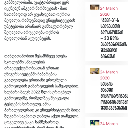
განმავლობაში, ფაქტობრივად ვერ
იყენებენ ამგვარ წარმატებას - მათ
24 March
სათანადოდ არ უფასდებათ ოქროს
2020
მედალი, რამდენადაც უნივესიტეტების
“გენი-ა”-ს
უმეტესობა არანაირ განსაკუთრებულ
ხელნაკეთი
შეღავათს არ უკეთებს ოქროს
ბლოკნოტები
მედალოსან სტუდენტებს.
– 23 წლის
ახალგაზრდების
შექმნილი
თანდათანობით შესამჩნევუ ხდება
ბიზნესი
სკოლებში სწავლების
არაეფექტურობასთან ერთად
24 March
უნივერსიტეტებში ჩაბარების
2020
გაადვილება ერთიანი ეროვნული
სესხის
გამოცდების გამარტივების საშუალებით.
მახეში –
საუბარი მაქვს 2022 წლის ეროვნულ
მიკროსაფინან
გამოცდებზე, რომელზეც შეიცვალა
ორგანიზაციებ
ტესტების სირთულე. ამის
შეთავაზებები
პარალელურად კი უნივერსიტეტებს შიდა
ზღვარი საკმაოდ დაბლა აქვთ დაწეული.
ყოველივე ეს კი, სამწუხაროდ,
24 March
გვაფიქრებინებს, რომ ქვეყანაში