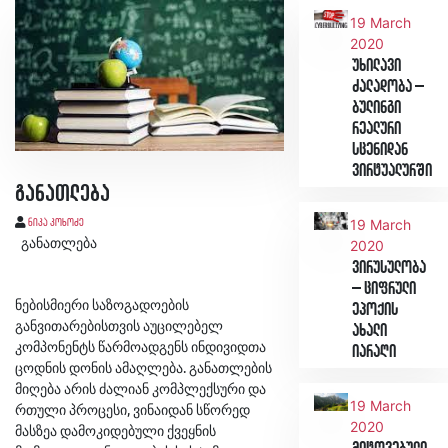
19 March
2020
უხილავი
ძალადობა –
ბულინგი
რეალური
სცენიდან
ვირტუალურში
განათლება
19 March
ნიკა კოხოძე
განათლება
2020
ვირუსულობა
– ციფრული
ნებისმიერი საზოგადოების
ეპოქის
განვითარებისთვის აუცილებელ
ახალი
კომპონენტს წარმოადგენს ინდივიდთა
იარაღი
ცოდნის დონის ამაღლება. განათლების
მიღება არის ძალიან კომპლექსური და
19 March
რთული პროცესი, ვინაიდან სწორედ
2020
მასზეა დამოკიდებული ქვეყნის