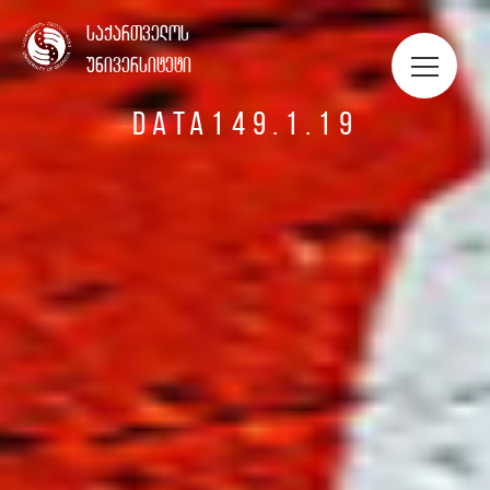
ᲡᲢᲣᲓᲔᲜᲢᲔᲑᲘᲡ ᲞᲝᲠᲢᲤᲝᲚᲘᲝ
საქართველოს
უნივერსიტეტი
DATA149.1.19