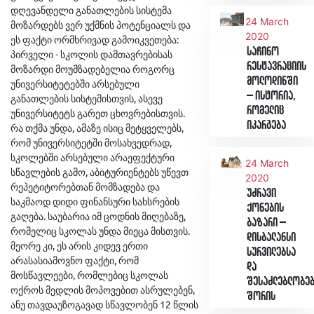
დღევანდელი განათლების სისტემა
24 March
მოზარდებს ვერ უქმნის პოტენციალს და
2020
ეს ფაქტი ორმხრივად გამოიკვეთება:
საჩინო
პირველი - სკოლის დამთავრებისას
რესტავრაციის
მოზარდი მოუმზადებელია როგორც
მოლოდინში
უნივერსიტეტებში არსებული
– ისტორია,
განათლების სისტემისთვის, ასევე
რომელიც
უნივერსიტეტს გარეთ ცხოვრებისთვის.
იკარგება
რა თქმა უნდა, ამაზე ისიც მეტყველებს,
რომ უნივერსიტეტში მოსახვედრად,
სკოლებში არსებული არაეფექტური
24 March
სწავლების გამო, აბიტურიენტებს უწევთ
2020
რეპეტიტორებთან მომზადება და
უძრავი
საკმაოდ დიდი ფინანსური სახსრების
ქონების
გაღება. საუბარია იმ ცოდნის მიღებაზე,
ბაზარი –
რომელიც სკოლას უნდა მიეცა მისთვის.
დისბალანსი
მეორე კი, ეს არის კიდევ ერთი
სურვილებსა
არასასიამოვნო ფაქტი, რომ
და
მოსწავლეები, რომლებიც სკოლას
შესაძლებლობე
ოქროს მედლის მოპოვებით ასრულებენ,
შორის
ანუ თავდაუზოგავად სწავლობენ 12 წლის