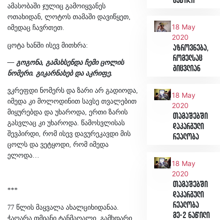
ნაწილი
ამასობაში ჯულიც გამოიყვანეს
ოთახიდან, ლოტოს თამაში დავიწყეთ,
18 May
იმედაც ჩავრთეთ.
2020
ცოტა ხანში ისევ მითხრა:
აზროვნება,
რომელსაც
— გოგონა, გამახსენდა ჩემი ცოლის
გიცვლიან
ნომერი. გიკარნახებ და აკრიფე.
ვკრეფდი ნომერს და ზარი არ გადიოდა,
18 May
იმედა კი მოლოდინით სავსე თვალებით
2020
მიყურებდა და უხაროდა, ერთი ზარის
თამაშებში
გასვლაც კი უხაროდა. წამოსვლისას
დაკარგული
შევპირდი, რომ ისევ დავურეკავდი მის
რეალობა
ცოლს და ვეტყოდი, რომ იმედა
ელოდა…
18 May
2020
თამაშებში
***
დაკარგული
რეალობა
77 წლის მაყვალა ახალციხიდანაა.
მე-2 ნაწილი
ჭაღარა თმიანი ტანმაღალი, გამხდარი