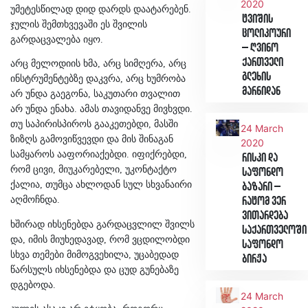
2020
უმეტესწილად დიდ დარდს დაატარებენ.
ტვიშის
ჯულის შემთხვევაში ეს შვილის
ცოლიკოური
გარდაცვალება იყო.
– ღვინო
ქართველი
არც მელოდიის ხმა, არც სიმღერა, არც
გლეხის
ინსტრუმენტებზე დაკვრა, არც ხუმრობა
მარნიდან
არ უნდა გაეგონა, საკუთარი თვალით
არ უნდა ენახა. ამას თავიდანვე მივხვდი.
თუ საპირისპიროს გააკეთებდი, მასში
24 March
ზიზღს გამოვიწვევდი და მის შინაგან
2020
სამყაროს ააფორიაქებდი. იფიქრებდი,
რისკი და
რომ ცივი, მიუკარებელი, უკონტაქტო
საფონდო
ქალია, თუმცა ახლოდან სულ სხვანაირი
ბაზარი –
აღმოჩნდა.
რატომ ვერ
ვითარდება
ხშირად იხსენებდა გარდაცვლილ შვილს
საქართველოში
და, იმის მიუხედავად, რომ ვცდილობდი
საფონდო
სხვა თემები მიმოგვეხილა, უცაბედად
ბირჟა
წარსულს იხსენებდა და ცუდ გუნებაზე
დგებოდა.
24 March