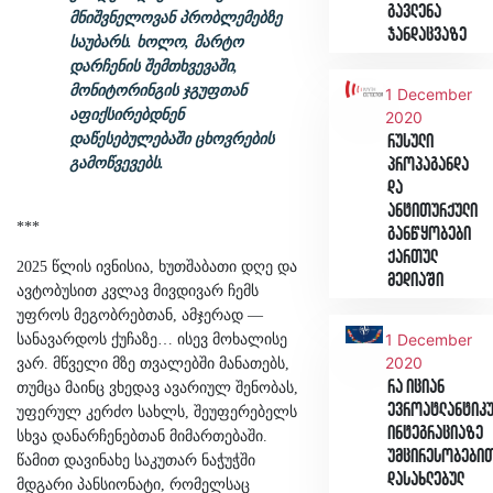
გავლენა
მნიშვნელოვან პრობლემებზე
ჯანდაცვაზე
საუბარს. ხოლო, მარტო
დარჩენის შემთხვევაში,
მონიტორინგის ჯგუფთან
1 December
აფიქსირებდნენ
2020
დაწესებულებაში ცხოვრების
რუსული
გამოწვევებს.
პროპაგანდა
და
ანტითურქული
***
განწყობები
ქართულ
2025 წლის ივნისია, ხუთშაბათი დღე და
მედიაში
ავტობუსით კვლავ მივდივარ ჩემს
უფროს მეგობრებთან, ამჯერად —
1 December
სანავარდოს ქუჩაზე… ისევ მოხალისე
2020
ვარ. მწველი მზე თვალებში მანათებს,
რა იციან
თუმცა მაინც ვხედავ ავარიულ შენობას,
ევროატლანტიკ
უფერულ კერძო სახლს, შეუფერებელს
ინტეგრაციაზე
სხვა დანარჩენებთან მიმართებაში.
უმცირესობები
წამით დავინახე საკუთარ ნაჭუჭში
დასახლებულ
მდგარი პანსიონატი, რომელსაც