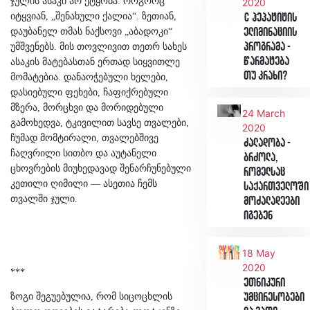
ჯულის ასაკი არ ეტყობა. როგორც
2020
იტყვიან, „შენახული ქალია“. ზეთიან,
C ჰეპატიტის
დაუბანელ თმას ნაქსოვი „აბადოკი“
ელიმინაციის
პროგრამა -
უმშვენებს. მის თოვლივით თეთრ სახეს
წარმატება
ასაკის მატებასთან ერთად სიყვითლე
თუ კრახი?
მომატებია. დანაოჭებული ხელები,
დასიებული ფეხები, ჩაფიქრებული
მზერა, მორცხვი და მორიდებული
24 March
გამოხედვა, ტკივილით სავსე თვალები,
2020
ჩუმად მომტირალი, თვალებშივე
ძალადობა -
ჩაღვრილი სითბო და აუტანელი
ბრძოლა,
ცხოვრების მიუხედავად შენარჩუნებული
რომელსაც
კეთილი ღიმილი — ასეთია ჩემს
საქართველოში
თვალში ჯული.
მოძალადეები
იგებენ
18 May
2020
***
ეთნიკური
უმცირესობები
ზოგი შეგუებულია, რომ სიცოცხლის