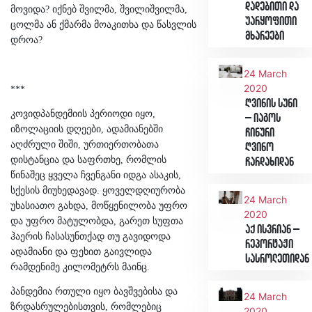
დადებითი და
მოვიდა? იქნებ შვილმა, შვილიშვილმა,
უარყოფითი
ცოლმა ან ქმარმა მოაკითხა და წასვლის
მხარეები
დროა?
24 March
2020
***
ღვინის სუნი
კოვიდპანდემიის პერიოდი იყო,
– იაგოს
იზოლაციის დღეები, ადამიანებში
ჩინური
აღძრული შიში, ურთიერთობათა
ღვინო
დისტანცია და საფრთხე, რომლის
ჩარდახიდან
წინაშეც ყველა ჩვენგანი იდგა ასაკის,
სქესის მიუხედავად. ყოველდღიურობა
24 March
უხასიათო გახდა, მოწყენილობა უფრო
2020
და უფრო მატულობდა, გარეთ სუფთა
აქ ისვრიან –
ჰაერის ჩასასუნთქად თუ გავიდოდა
რეპორტაჟი
ადამიანი და ფეხით გაივლიდა
სასროლეთიდან
რამდენიმე კილომეტრს მაინც.
პანდემია რთული იყო ბავშვებისა და
24 March
ზრდასრულებისთვის, რომლებიც
2020