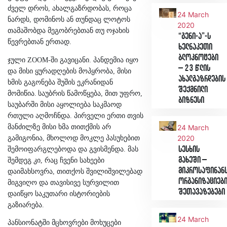
ძველ დროს, ახალგაზრდობას, როცა
24 March
ნარდს, დომინოს ან თუნდაც ლოტოს
2020
თამაშობდა მეგობრებთან თუ ოჯახის
“გენი-ა”-ს
წევრებთან ერთად.
ხელნაკეთი
ბლოკნოტები
ჯული ZOOM-ში გავიცანი. პანდემია იყო
– 23 წლის
და მისი ყურადღების მოპყრობა, მისი
ახალგაზრდების
ხმის გაგონება შუშის ეკრანიდან
შექმნილი
მომიწია.
საუბრის წამოწყება, მით უფრო,
ბიზნესი
საუბარში მისი აყოლიება საკმაოდ
რთული აღმოჩნდა. პირველი ერთი თვის
მანძილზე მისი ხმა თითქმის არ
24 March
2020
გამიგონია, მხოლოდ მოკლე პასუხებით
სესხის
შემოიფარგლებოდა და გვისმენდა. მას
მახეში –
შემდეგ კი, რაც ჩვენი სახეები
მიკროსაფინან
დაიმახსოვრა, თითქოს შვილიშვილებად
ორგანიზაციებ
მიგვიღო და თავისივე სურვილით
შეთავაზებები
დაიწყო საკუთარი ისტორიების
გაზიარება.
24 March
პანსიონატში მცხოვრები მოხუცები