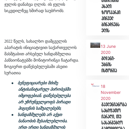
თბილისის
ჯულის დანახვა ღლის. ის ჯულის
ახალი
სიკვდილზეც ხშირად საუბრობს.
ზოოპარკი
პირველ
ბინადრებს
ელის
2022 წელს, სახალხო დამცველის
13 June
აპარატის ინიციატივით საქართველოს
2020
მასშტაბით არსებულ ხანდაზმულთა
გლდანი-
პანსიონატებში მონიტორინგი ჩატარდა.
უბნის
ზოგიერთ დაწესებულებაში ასეთი
ისტორია
სურათია
●
ბენეფიციარები მძიმე
18
ანტისანიტარულ პირობებში
November
იმყოფებიან.
დაწესებულება
2020
არ უზრუნველყოფს პირადი
გავლენიანობა
ჰიგიენის საშუალებებს;
სახიფათო
●
ხანდაზმულებს არ აქვთ
იარაღი, თუ
ბანაობის შესაძლებლობა.
სასარგებლო
ერთ-ერთი ხანდაზმულის