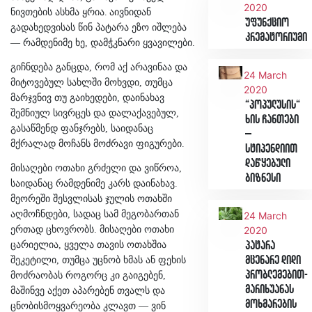
2020
ნივთების ასხმა ყრია.
აივნიდან
უფუნქციო
გადახედვისას წინ პატარა ეზო იშლება
კრემატორიუმი
— რამდენიმე ხე, დამჭკნარი ყვავილები.
გიჩნდება განცდა, რომ აქ არავინაა და
24 March
მიტოვებულ სახლში მოხვდი, თუმცა
2020
მარჯვნივ თუ გაიხედები, დაინახავ
“პოპულუსის“
შემნიულ სივრცეს და დალაქავებულ,
ხის ჩანთები
გასაწმენდ ფანჯრებს, საიდანაც
–
მქრალად მოჩანს მოძრავი ფიგურები.
სტიპენდიით
დაწყებული
მისაღები ოთახი გრძელი და ვიწროა,
ბიზნესი
საიდანაც რამდენიმე კარს დაინახავ.
მეორეში შესვლისას ჯულის ოთახში
აღმოჩნდები, სადაც სამ მეგობართან
24 March
ერთად ცხოვრობს. მისაღები ოთახი
2020
ცარიელია, ყველა თავის ოთახშია
პატარა
მცენარე დიდი
შეკეტილი, თუმცა უცნობ ხმას ან ფეხის
პრობლემებით-
მოძრაობას როგორც კი გაიგებენ,
მარიხუანას
მაშინვე აქეთ აპარებენ თვალს და
მოხმარების
ცნობისმოყვარეობა კლავთ — ვინ