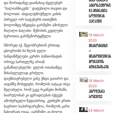
მიტოვებული
და შორიდანვე დაინახავ ძველებურ
აგროსექტორი
“ბალიასნიკებს’’ დატეხილი თავით და
და მიგრაცია
ბოლოთი. ასფალტმოჭმული კიბის
სოფლიდან
პირველ ორ საფეხურს თითქმის
ქალაქში
ბოლომდე სწვდება გარშემო ამოსული
მაღალი ბალახი. შენობის კედლები
19 March
სუროთია გარშემორტყმული.
2020
სწორედ აქ, მეგობრებთან ერთად,
მიკროგრინი
ცხოვრობს 84 წლის ჯული.
–
მიკროიდეიდან
ხანდაზმულები კერძო პანსიონატის
მომავლის
ორივე სართულზე არიან
ბიზნესისკენ
განაწილებულნი. ჯულის ოთახამდე
მისასვლელად გრძელი,
დაუმთავრებელი კიბე უნდა გაიარო და
19 March
აივანზე მოხვდები, რომლის იატაკი ისეა
2020
შელახული, რომ უკვე რკინები მოჩანს,
პროფესია
სიარულისას კი ყურადღებას იქცევს
სომელიე
ამობურცული ზედაპირიც. კუთხეში ერთი
საერთო საპირფარეშოა, რომლის კარი
24 March
ნახევრად ღიაა, გარშემო კი ძველი