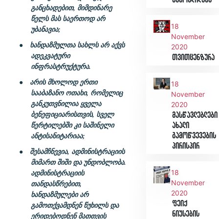
გამოცდილება
განცხადებით, მიმდინარე
წელს მას საერთოდ არ
18
უბანავია;
November
●
ხანდაზმულთა სახლს არ აქვს
2020
ადეკვატური
თვითცენზურა
ინფრასტრუქტურა.
●
არის მხოლოდ ერთი
18
სააბაზანო ოთახი, რომელიც
November
განკუთვნილია ყველა
2020
ბენეფიციარისთვის, სველ
მასწავლებლები
ახალი
წერტილებში კი საშინელი
გამოწვევების
ანტისანიტარიაა;
პირისპირ
●
შესამჩნევია, ადმინისტრაციის
მიმართ შიში და უნდობლობა.
18
ადმინისტრაციის
November
თანდასწრებით,
2020
ხანდაზმულები არ
ფეიქ
გამოთქვამდნენ წუხილს და
ნიუსების
ერიდებოდნენ მათთვის