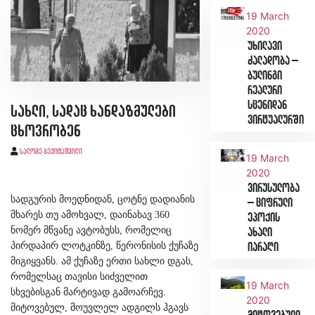
19 March
2020
უხილავი
ძალადობა –
ბულინგი
რეალური
სცენიდან
სახლი, სადაც ხანდაზმულები
ვირტუალურში
ცხოვრობენ
სალომე ბეჟიტაშვილი
19 March
2020
ვირუსულობა
სადგურის მოედნიდან, ცოტნე დადიანის
– ციფრული
მხარეს თუ ამოხვალ, დაინახავ 360
ეპოქის
ნომერ მწვანე ავტობუსს, რომელიც
ახალი
პირდაპირ ლოტკინზე, წერონისის ქუჩაზე
იარაღი
მიგიყვანს. ამ ქუჩაზე ერთი სახლი დგას,
რომელსაც თავისი სიძველით
19 March
სხვებისგან მარტივად გამოარჩევ.
2020
მიტოვებულ, მოუვლელ ადგილს ჰგავს