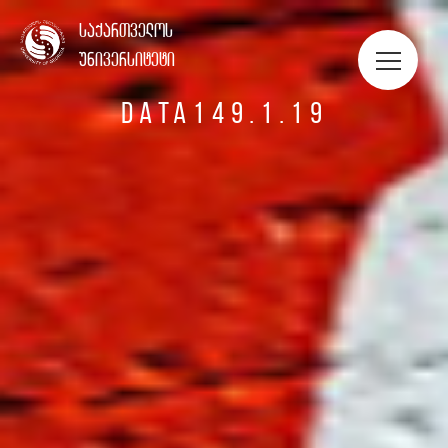
ᲡᲢᲣᲓᲔᲜᲢᲔᲑᲘᲡ ᲞᲝᲠᲢᲤᲝᲚᲘᲝ
საქართველოს
უნივერსიტეტი
DATA149.1.19