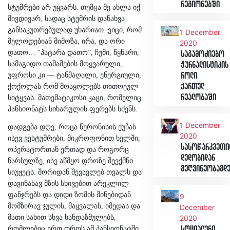
რეგიონებში
სტუმრები არ უყვარს. თუმცა მე ახლა იქ
მივდივარ, სადაც სტუმრის დანახვა
განსაკუთრებულად უხარიათ. ვიცი, რომ
1 December
მელოდებიან მიმოზა, ირა, და ორი
2020
დათო… “პატარა დათო”, ჩუმი, წყნარი,
საგამოძიებო
სამაგიდო თამაშების მოყვარული,
ჟურნალისტიკის
უფროსი კი — ტანმაღალი, ენერგიული,
როლი
ქართულ
ქოქოლას რომ მოაყოლებს თითოეულ
რეალობაში
სიტყვას. მათემატიკოსი კაცი, რომელიც
პანსიონატს სიხარულის ფერებს სძენს.
1 December
დადგება დღე, როცა წერონისის ქუჩას
2020
ისევ ვესტუმრები, მიკროფონით ხელში,
სასოწარკვეთი
ოპერატორთან ერთად და როგორც
დედობიდან
წარსულზე, ისე აწმყო დროზე შევქმნი
მეღვინეობამდ
სიუჟეტს. შორიდან შევავლებ თვალს და
დავინახავ მზის სხივებით არეკლილ
ფანჯრებს და დიდი ზომის მინებიდან
9
მომზირავ ჯულის, მაყვალას, იმედას და
December
მათი სახით სხვა ხანდაზმულებს,
2020
რომლებიც ერთ დროს ამ პანსიონატში
სოციალური