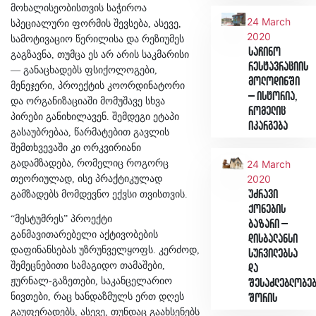
მოხალისეობისთვის საჭიროა
24 March
სპეციალური ფორმის შევსება, ასევე,
2020
სამოტივაციო წერილისა და რეზიუმეს
საჩინო
გაგზავნა, თუმცა ეს არ არის საკმარისი
რესტავრაციის
— განაცხადებს ფსიქოლოგები,
მოლოდინში
მენეჯერი, პროექტის კოორდინატორი
– ისტორია,
და ორგანიზაციაში მომუშავე სხვა
რომელიც
პირები განიხილავენ. შემდეგი ეტაპი
იკარგება
გასაუბრებაა, წარმატებით გავლის
შემთხვევაში კი ორკვირიანი
გადამზადება, რომელიც როგორც
24 March
2020
თეორიულად, ისე პრაქტიკულად
უძრავი
გამზადებს მომდევნო ექვსი თვისთვის.
ქონების
“მესტუმრეს” პროექტი
ბაზარი –
განმავითარებელი აქტივობების
დისბალანსი
დაფინანსებას უზრუნველყოფს. კერძოდ,
სურვილებსა
შემეცნებითი სამაგიდო თამაშები,
და
ჟურნალ-გაზეთები, საკანცელარიო
შესაძლებლობე
ნივთები, რაც ხანდაზმულს ერთ დღეს
შორის
გაუფერადებს, ასევე, თუნდაც გაახსენებს