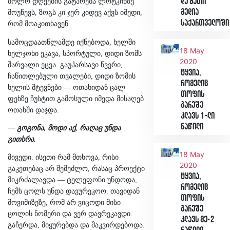
და მათი
ბოლო დღეების გატარება ლოტკინზე
მედია
მოუწევს, ზოგს კი ჯერ კიდევ აქვს იმედი,
საქართველოში
რომ მოაკითხავენ.
სამოცდაათწლამდე იქნებოდა, ხელში
18 May
ხელჯოხი ეკავა, სპორტული, დიდი ზომს
2020
შარვალი ეცვა. გაუპარსავი წვერი,
ტყვია,
ჩაწითლებული თვალები, დიდი ზომის
რომელიც
ხელის მტევნები — ოთახიდან ცალ
თოფის
ფეხზე ჩუსტით გამოსული იმედა მისაღებ
გარეშე
ოთახში დაჯდა.
კლავს 1-ლი
ნაწილი
— გოგონა, მოდი აქ, რაღაც უნდა
გითხრა.
18 May
მივედი. ისეთი რამ მთხოვა, რისი
2020
გაკეთებაც არ შემეძლო, რასაც პროექტი
ტყვია,
მიკრძალავდა — ტელეფონი უნდოდა,
რომელიც
ჩემს ცოლს უნდა დავურეკოო. თავიდან
თოფის
მოვიმიზეზე, რომ არ ვიცოდი მისი
გარეშე
ცოლის ნომერი და ვერ დავრეკავდი.
კლავს მე-2
გაჩერდა, მიყურებდა და მაკვირდებოდა.