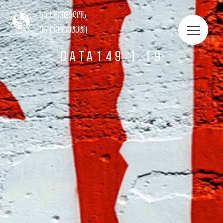
ᲡᲢᲣᲓᲔᲜᲢᲔᲑᲘᲡ ᲞᲝᲠᲢᲤᲝᲚᲘᲝ
საქართველოს
უნივერსიტეტი
DATA149.1.19